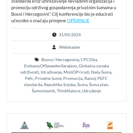
standarda kroz umrežavanje nevladinih organizacija i
promociju održivog gospodarenja privatnim šumama u
Bosni i Hercegovini”. Cilj konferencije bio je educirati
učesnike o značaju primjene
OPŠIRNIJE
31/05/2024
Webmaster
Bosna i Hercegovina
,
CPCDba
,
EmbassyOfSweedenSarajevo
,
Globalna oznaka
održivosti
,
Istraživanje
,
MisliOPrirodi
,
Naša Šuma
,
Pefc
,
Privatne šume
,
Promocija
,
Razvoj PEFC
standarda
,
Republika Srpska
,
Šuma
,
Šuma plan
,
Šumovlasnik
,
ThinkNature
,
Udruženje