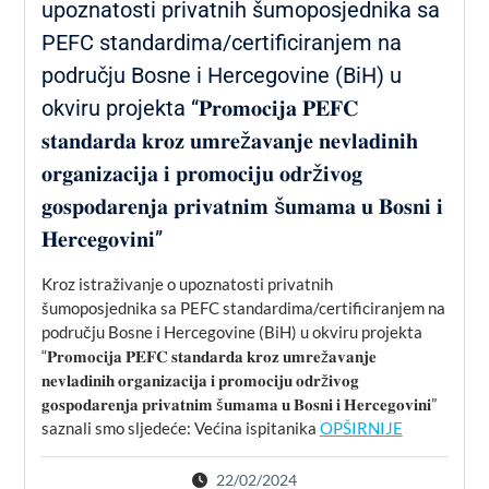
upoznatosti privatnih šumoposjednika sa
PEFC standardima/certificiranjem na
području Bosne i Hercegovine (BiH) u
okviru projekta “𝐏𝐫𝐨𝐦𝐨𝐜𝐢𝐣𝐚 𝐏𝐄𝐅𝐂
𝐬𝐭𝐚𝐧𝐝𝐚𝐫𝐝𝐚 𝐤𝐫𝐨𝐳 𝐮𝐦𝐫𝐞ž𝐚𝐯𝐚𝐧𝐣𝐞 𝐧𝐞𝐯𝐥𝐚𝐝𝐢𝐧𝐢𝐡
𝐨𝐫𝐠𝐚𝐧𝐢𝐳𝐚𝐜𝐢𝐣𝐚 𝐢 𝐩𝐫𝐨𝐦𝐨𝐜𝐢𝐣𝐮 𝐨𝐝𝐫ž𝐢𝐯𝐨𝐠
𝐠𝐨𝐬𝐩𝐨𝐝𝐚𝐫𝐞𝐧𝐣𝐚 𝐩𝐫𝐢𝐯𝐚𝐭𝐧𝐢𝐦 š𝐮𝐦𝐚𝐦𝐚 𝐮 𝐁𝐨𝐬𝐧𝐢 𝐢
𝐇𝐞𝐫𝐜𝐞𝐠𝐨𝐯𝐢𝐧𝐢”
Kroz istraživanje o upoznatosti privatnih
šumoposjednika sa PEFC standardima/certificiranjem na
području Bosne i Hercegovine (BiH) u okviru projekta
“𝐏𝐫𝐨𝐦𝐨𝐜𝐢𝐣𝐚 𝐏𝐄𝐅𝐂 𝐬𝐭𝐚𝐧𝐝𝐚𝐫𝐝𝐚 𝐤𝐫𝐨𝐳 𝐮𝐦𝐫𝐞ž𝐚𝐯𝐚𝐧𝐣𝐞
𝐧𝐞𝐯𝐥𝐚𝐝𝐢𝐧𝐢𝐡 𝐨𝐫𝐠𝐚𝐧𝐢𝐳𝐚𝐜𝐢𝐣𝐚 𝐢 𝐩𝐫𝐨𝐦𝐨𝐜𝐢𝐣𝐮 𝐨𝐝𝐫ž𝐢𝐯𝐨𝐠
𝐠𝐨𝐬𝐩𝐨𝐝𝐚𝐫𝐞𝐧𝐣𝐚 𝐩𝐫𝐢𝐯𝐚𝐭𝐧𝐢𝐦 š𝐮𝐦𝐚𝐦𝐚 𝐮 𝐁𝐨𝐬𝐧𝐢 𝐢 𝐇𝐞𝐫𝐜𝐞𝐠𝐨𝐯𝐢𝐧𝐢”
saznali smo sljedeće: Većina ispitanika
OPŠIRNIJE
22/02/2024