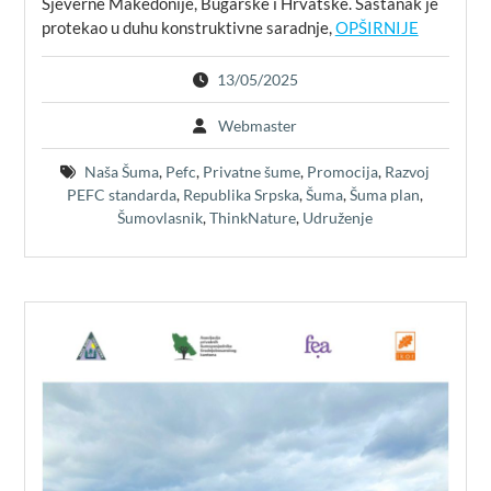
Sjeverne Makedonije, Bugarske i Hrvatske. Sastanak je
protekao u duhu konstruktivne saradnje,
OPŠIRNIJE
13/05/2025
Webmaster
Naša Šuma
,
Pefc
,
Privatne šume
,
Promocija
,
Razvoj
PEFC standarda
,
Republika Srpska
,
Šuma
,
Šuma plan
,
Šumovlasnik
,
ThinkNature
,
Udruženje