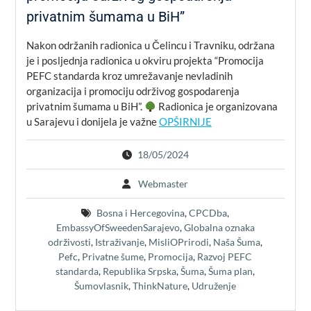
privatnim šumama u BiH”
Nakon održanih radionica u Čelincu i Travniku, održana
je i posljednja radionica u okviru projekta “Promocija
PEFC standarda kroz umrežavanje nevladinih
organizacija i promociju održivog gospodarenja
privatnim šumama u BiH”.
Radionica je organizovana
u Sarajevu i donijela je važne
OPŠIRNIJE
18/05/2024
Webmaster
Bosna i Hercegovina
,
CPCDba
,
EmbassyOfSweedenSarajevo
,
Globalna oznaka
održivosti
,
Istraživanje
,
MisliOPrirodi
,
Naša Šuma
,
Pefc
,
Privatne šume
,
Promocija
,
Razvoj PEFC
standarda
,
Republika Srpska
,
Šuma
,
Šuma plan
,
Šumovlasnik
,
ThinkNature
,
Udruženje