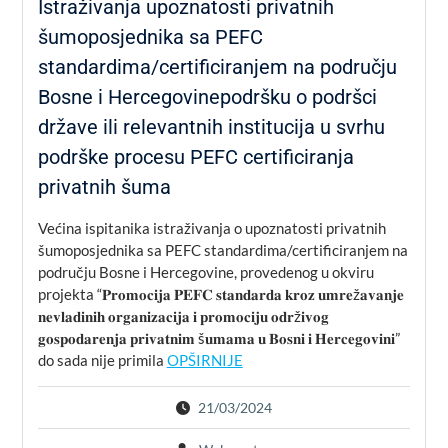
Istraživanja upoznatosti privatnih
šumoposjednika sa PEFC
standardima/certificiranjem na području
Bosne i Hercegovinepodršku o podršci
države ili relevantnih institucija u svrhu
podrške procesu PEFC certificiranja
privatnih šuma
Većina ispitanika istraživanja o upoznatosti privatnih
šumoposjednika sa PEFC standardima/certificiranjem na
području Bosne i Hercegovine, provedenog u okviru
projekta “𝐏𝐫𝐨𝐦𝐨𝐜𝐢𝐣𝐚 𝐏𝐄𝐅𝐂 𝐬𝐭𝐚𝐧𝐝𝐚𝐫𝐝𝐚 𝐤𝐫𝐨𝐳 𝐮𝐦𝐫𝐞ž𝐚𝐯𝐚𝐧𝐣𝐞
𝐧𝐞𝐯𝐥𝐚𝐝𝐢𝐧𝐢𝐡 𝐨𝐫𝐠𝐚𝐧𝐢𝐳𝐚𝐜𝐢𝐣𝐚 𝐢 𝐩𝐫𝐨𝐦𝐨𝐜𝐢𝐣𝐮 𝐨𝐝𝐫ž𝐢𝐯𝐨𝐠
𝐠𝐨𝐬𝐩𝐨𝐝𝐚𝐫𝐞𝐧𝐣𝐚 𝐩𝐫𝐢𝐯𝐚𝐭𝐧𝐢𝐦 š𝐮𝐦𝐚𝐦𝐚 𝐮 𝐁𝐨𝐬𝐧𝐢 𝐢 𝐇𝐞𝐫𝐜𝐞𝐠𝐨𝐯𝐢𝐧𝐢”
do sada nije primila
OPŠIRNIJE
21/03/2024