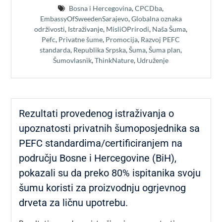
Bosna i Hercegovina
,
CPCDba
,
EmbassyOfSweedenSarajevo
,
Globalna oznaka
održivosti
,
Istraživanje
,
MisliOPrirodi
,
Naša Šuma
,
Pefc
,
Privatne šume
,
Promocija
,
Razvoj PEFC
standarda
,
Republika Srpska
,
Šuma
,
Šuma plan
,
Šumovlasnik
,
ThinkNature
,
Udruženje
Rezultati provedenog istraživanja o
upoznatosti privatnih šumoposjednika sa
PEFC standardima/certificiranjem na
području Bosne i Hercegovine (BiH),
pokazali su da preko 80% ispitanika svoju
šumu koristi za proizvodnju ogrjevnog
drveta za ličnu upotrebu.