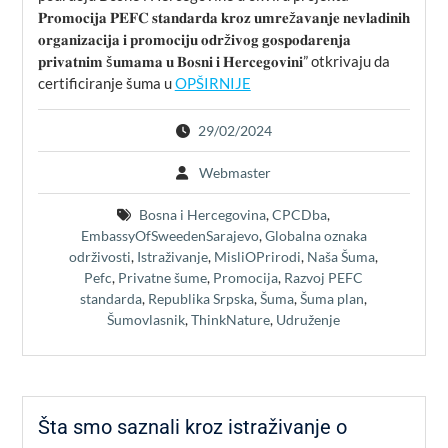
𝐏𝐫𝐨𝐦𝐨𝐜𝐢𝐣𝐚 𝐏𝐄𝐅𝐂 𝐬𝐭𝐚𝐧𝐝𝐚𝐫𝐝𝐚 𝐤𝐫𝐨𝐳 𝐮𝐦𝐫𝐞ž𝐚𝐯𝐚𝐧𝐣𝐞 𝐧𝐞𝐯𝐥𝐚𝐝𝐢𝐧𝐢𝐡
𝐨𝐫𝐠𝐚𝐧𝐢𝐳𝐚𝐜𝐢𝐣𝐚 𝐢 𝐩𝐫𝐨𝐦𝐨𝐜𝐢𝐣𝐮 𝐨𝐝𝐫ž𝐢𝐯𝐨𝐠 𝐠𝐨𝐬𝐩𝐨𝐝𝐚𝐫𝐞𝐧𝐣𝐚
𝐩𝐫𝐢𝐯𝐚𝐭𝐧𝐢𝐦 š𝐮𝐦𝐚𝐦𝐚 𝐮 𝐁𝐨𝐬𝐧𝐢 𝐢 𝐇𝐞𝐫𝐜𝐞𝐠𝐨𝐯𝐢𝐧𝐢” otkrivaju da
certificiranje šuma u
OPŠIRNIJE
29/02/2024
Webmaster
Bosna i Hercegovina
,
CPCDba
,
EmbassyOfSweedenSarajevo
,
Globalna oznaka
održivosti
,
Istraživanje
,
MisliOPrirodi
,
Naša Šuma
,
Pefc
,
Privatne šume
,
Promocija
,
Razvoj PEFC
standarda
,
Republika Srpska
,
Šuma
,
Šuma plan
,
Šumovlasnik
,
ThinkNature
,
Udruženje
Šta smo saznali kroz istraživanje o