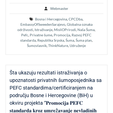
Webmaster
Bosna i Hercegovina
,
CPCDba
,
EmbassyOfSweedenSarajevo
,
Globalna oznaka
održivosti
,
Istraživanje
,
MisliOPrirodi
,
Naša Šuma
,
Pefc
,
Privatne šume
,
Promocija
,
Razvoj PEFC
standarda
,
Republika Srpska
,
Šuma
,
Šuma plan
,
Šumovlasnik
,
ThinkNature
,
Udruženje
Šta ukazuju rezultati istraživanja o
upoznatosti privatnih šumoposjednika sa
PEFC standardima/certificiranjem na
području Bosne i Hercegovine (BiH) u
okviru projekta “𝐏𝐫𝐨𝐦𝐨𝐜𝐢𝐣𝐚 𝐏𝐄𝐅𝐂
𝐬𝐭𝐚𝐧𝐝𝐚𝐫𝐝𝐚 𝐤𝐫𝐨𝐳 𝐮𝐦𝐫𝐞ž𝐚𝐯𝐚𝐧𝐣𝐞 𝐧𝐞𝐯𝐥𝐚𝐝𝐢𝐧𝐢𝐡