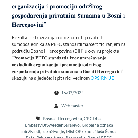
𝐨𝐫𝐠𝐚𝐧𝐢𝐳𝐚𝐜𝐢𝐣𝐚 𝐢 𝐩𝐫𝐨𝐦𝐨𝐜𝐢𝐣𝐮 𝐨𝐝𝐫ž𝐢𝐯𝐨𝐠
𝐠𝐨𝐬𝐩𝐨𝐝𝐚𝐫𝐞𝐧𝐣𝐚 𝐩𝐫𝐢𝐯𝐚𝐭𝐧𝐢𝐦 š𝐮𝐦𝐚𝐦𝐚 𝐮 𝐁𝐨𝐬𝐧𝐢 𝐢
𝐇𝐞𝐫𝐜𝐞𝐠𝐨𝐯𝐢𝐧𝐢”
Rezultati istraživanja o upoznatosti privatnih
šumoposjednika sa PEFC standardima/certificiranjem na
području Bosne i Hercegovine (BiH) u okviru projekta
“𝐏𝐫𝐨𝐦𝐨𝐜𝐢𝐣𝐚 𝐏𝐄𝐅𝐂 𝐬𝐭𝐚𝐧𝐝𝐚𝐫𝐝𝐚 𝐤𝐫𝐨𝐳 𝐮𝐦𝐫𝐞ž𝐚𝐯𝐚𝐧𝐣𝐞
𝐧𝐞𝐯𝐥𝐚𝐝𝐢𝐧𝐢𝐡 𝐨𝐫𝐠𝐚𝐧𝐢𝐳𝐚𝐜𝐢𝐣𝐚 𝐢 𝐩𝐫𝐨𝐦𝐨𝐜𝐢𝐣𝐮 𝐨𝐝𝐫ž𝐢𝐯𝐨𝐠
𝐠𝐨𝐬𝐩𝐨𝐝𝐚𝐫𝐞𝐧𝐣𝐚 𝐩𝐫𝐢𝐯𝐚𝐭𝐧𝐢𝐦 š𝐮𝐦𝐚𝐦𝐚 𝐮 𝐁𝐨𝐬𝐧𝐢 𝐢 𝐇𝐞𝐫𝐜𝐞𝐠𝐨𝐯𝐢𝐧𝐢”
ukazuju na sljedeće: Ispitanici većinom
OPŠIRNIJE
15/02/2024
Webmaster
Bosna i Hercegovina
,
CPCDba
,
EmbassyOfSweedenSarajevo
,
Globalna oznaka
održivosti
,
Istraživanje
,
MisliOPrirodi
,
Naša Šuma
,
Pefc
,
Privatne šume
,
Promocija
,
Razvoj PEFC