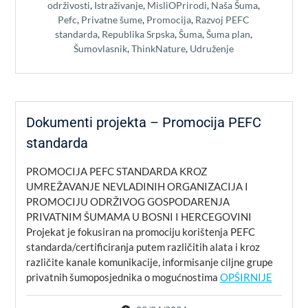
održivosti
,
Istraživanje
,
MisliOPrirodi
,
Naša Šuma
,
Pefc
,
Privatne šume
,
Promocija
,
Razvoj PEFC
standarda
,
Republika Srpska
,
Šuma
,
Šuma plan
,
Šumovlasnik
,
ThinkNature
,
Udruženje
Dokumenti projekta – Promocija PEFC
standarda
PROMOCIJA PEFC STANDARDA KROZ
UMREŽAVANJE NEVLADINIH ORGANIZACIJA I
PROMOCIJU ODRŽIVOG GOSPODARENJA
PRIVATNIM ŠUMAMA U BOSNI I HERCEGOVINI
Projekat je fokusiran na promociju korištenja PEFC
standarda/certificiranja putem različitih alata i kroz
različite kanale komunikacije, informisanje ciljne grupe
privatnih šumoposjednika o mogućnostima
OPŠIRNIJE