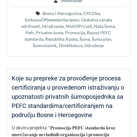
Webmaster
Bosna i Hercegovina
,
CPCDba
,
EmbassyOfSweedenSarajevo
,
Globalna oznaka
održivosti
,
Istraživanje
,
MisliOPrirodi
,
Naša Šuma
,
Pefc
,
Privatne šume
,
Promocija
,
Razvoj PEFC
standarda
,
Republika Srpska
,
Šuma
,
Šuma plan
,
Šumovlasnik
,
ThinkNature
,
Udruženje
Koje su prepreke za provođenje procesa
certificiranja u provedenom istraživanju o
upoznatosti privatnih šumoposjednika sa
PEFC standardima/certificiranjem na
području Bosne i Hercegovine
U okviru projekta ” 𝐏𝐫𝐨𝐦𝐨𝐜𝐢𝐣𝐚 𝐏𝐄𝐅𝐂 𝐬𝐭𝐚𝐧𝐝𝐚𝐫𝐝𝐚 𝐤𝐫𝐨𝐳
𝐮𝐦𝐫𝐞ž𝐚𝐯𝐚𝐧𝐣𝐞 𝐧𝐞𝐯𝐥𝐚𝐝𝐢𝐧𝐢𝐡 𝐨𝐫𝐠𝐚𝐧𝐢𝐳𝐚𝐜𝐢𝐣𝐚 𝐢 𝐩𝐫𝐨𝐦𝐨𝐜𝐢𝐣𝐮