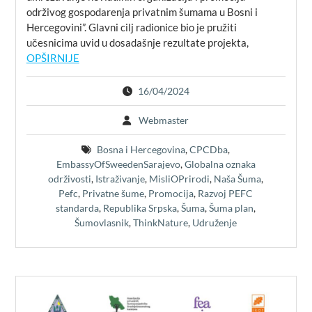
održivog gospodarenja privatnim šumama u Bosni i
Hercegovini”. Glavni cilj radionice bio je pružiti
učesnicima uvid u dosadašnje rezultate projekta,
OPŠIRNIJE
16/04/2024
Webmaster
Bosna i Hercegovina
,
CPCDba
,
EmbassyOfSweedenSarajevo
,
Globalna oznaka
održivosti
,
Istraživanje
,
MisliOPrirodi
,
Naša Šuma
,
Pefc
,
Privatne šume
,
Promocija
,
Razvoj PEFC
standarda
,
Republika Srpska
,
Šuma
,
Šuma plan
,
Šumovlasnik
,
ThinkNature
,
Udruženje