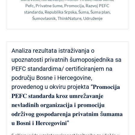
Pefc
,
Privatne šume
,
Promocija
,
Razvoj PEFC
standarda
,
Republika Srpska
,
Šuma
,
Šuma plan
,
Šumovlasnik
,
ThinkNature
,
Udruženje
Analiza rezultata istraživanja o
upoznatosti privatnih šumoposjednika sa
PEFC standardima/ certificiranjem na
području Bosne i Hercegovine,
provedenog u okviru projekta “𝐏𝐫𝐨𝐦𝐨𝐜𝐢𝐣𝐚
𝐏𝐄𝐅𝐂 𝐬𝐭𝐚𝐧𝐝𝐚𝐫𝐝𝐚 𝐤𝐫𝐨𝐳 𝐮𝐦𝐫𝐞ž𝐚𝐯𝐚𝐧𝐣𝐞
𝐧𝐞𝐯𝐥𝐚𝐝𝐢𝐧𝐢𝐡 𝐨𝐫𝐠𝐚𝐧𝐢𝐳𝐚𝐜𝐢𝐣𝐚 𝐢 𝐩𝐫𝐨𝐦𝐨𝐜𝐢𝐣𝐮
𝐨𝐝𝐫ž𝐢𝐯𝐨𝐠 𝐠𝐨𝐬𝐩𝐨𝐝𝐚𝐫𝐞𝐧𝐣𝐚 𝐩𝐫𝐢𝐯𝐚𝐭𝐧𝐢𝐦 š𝐮𝐦𝐚𝐦𝐚
𝐮 𝐁𝐨𝐬𝐧𝐢 𝐢 𝐇𝐞𝐫𝐜𝐞𝐠𝐨𝐯𝐢𝐧𝐢”