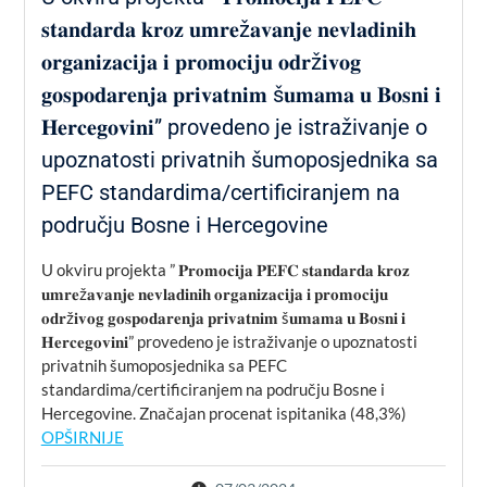
𝐬𝐭𝐚𝐧𝐝𝐚𝐫𝐝𝐚 𝐤𝐫𝐨𝐳 𝐮𝐦𝐫𝐞ž𝐚𝐯𝐚𝐧𝐣𝐞 𝐧𝐞𝐯𝐥𝐚𝐝𝐢𝐧𝐢𝐡
𝐨𝐫𝐠𝐚𝐧𝐢𝐳𝐚𝐜𝐢𝐣𝐚 𝐢 𝐩𝐫𝐨𝐦𝐨𝐜𝐢𝐣𝐮 𝐨𝐝𝐫ž𝐢𝐯𝐨𝐠
𝐠𝐨𝐬𝐩𝐨𝐝𝐚𝐫𝐞𝐧𝐣𝐚 𝐩𝐫𝐢𝐯𝐚𝐭𝐧𝐢𝐦 š𝐮𝐦𝐚𝐦𝐚 𝐮 𝐁𝐨𝐬𝐧𝐢 𝐢
𝐇𝐞𝐫𝐜𝐞𝐠𝐨𝐯𝐢𝐧𝐢” provedeno je istraživanje o
upoznatosti privatnih šumoposjednika sa
PEFC standardima/certificiranjem na
području Bosne i Hercegovine
U okviru projekta ” 𝐏𝐫𝐨𝐦𝐨𝐜𝐢𝐣𝐚 𝐏𝐄𝐅𝐂 𝐬𝐭𝐚𝐧𝐝𝐚𝐫𝐝𝐚 𝐤𝐫𝐨𝐳
𝐮𝐦𝐫𝐞ž𝐚𝐯𝐚𝐧𝐣𝐞 𝐧𝐞𝐯𝐥𝐚𝐝𝐢𝐧𝐢𝐡 𝐨𝐫𝐠𝐚𝐧𝐢𝐳𝐚𝐜𝐢𝐣𝐚 𝐢 𝐩𝐫𝐨𝐦𝐨𝐜𝐢𝐣𝐮
𝐨𝐝𝐫ž𝐢𝐯𝐨𝐠 𝐠𝐨𝐬𝐩𝐨𝐝𝐚𝐫𝐞𝐧𝐣𝐚 𝐩𝐫𝐢𝐯𝐚𝐭𝐧𝐢𝐦 š𝐮𝐦𝐚𝐦𝐚 𝐮 𝐁𝐨𝐬𝐧𝐢 𝐢
𝐇𝐞𝐫𝐜𝐞𝐠𝐨𝐯𝐢𝐧𝐢” provedeno je istraživanje o upoznatosti
privatnih šumoposjednika sa PEFC
standardima/certificiranjem na području Bosne i
Hercegovine. Značajan procenat ispitanika (48,3%)
OPŠIRNIJE