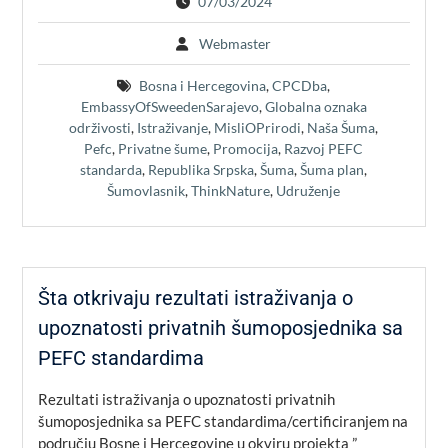
07/03/2024
Webmaster
Bosna i Hercegovina
,
CPCDba
,
EmbassyOfSweedenSarajevo
,
Globalna oznaka
održivosti
,
Istraživanje
,
MisliOPrirodi
,
Naša Šuma
,
Pefc
,
Privatne šume
,
Promocija
,
Razvoj PEFC
standarda
,
Republika Srpska
,
Šuma
,
Šuma plan
,
Šumovlasnik
,
ThinkNature
,
Udruženje
Šta otkrivaju rezultati istraživanja o
upoznatosti privatnih šumoposjednika sa
PEFC standardima
Rezultati istraživanja o upoznatosti privatnih
šumoposjednika sa PEFC standardima/certificiranjem na
području Bosne i Hercegovine u okviru projekta ”