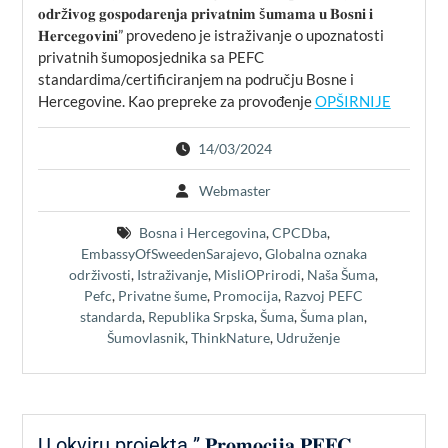
𝐨𝐝𝐫ž𝐢𝐯𝐨𝐠 𝐠𝐨𝐬𝐩𝐨𝐝𝐚𝐫𝐞𝐧𝐣𝐚 𝐩𝐫𝐢𝐯𝐚𝐭𝐧𝐢𝐦 š𝐮𝐦𝐚𝐦𝐚 𝐮 𝐁𝐨𝐬𝐧𝐢 𝐢
𝐇𝐞𝐫𝐜𝐞𝐠𝐨𝐯𝐢𝐧𝐢” provedeno je istraživanje o upoznatosti
privatnih šumoposjednika sa PEFC
standardima/certificiranjem na području Bosne i
Hercegovine. Kao prepreke za provođenje
OPŠIRNIJE
14/03/2024
Webmaster
Bosna i Hercegovina
,
CPCDba
,
EmbassyOfSweedenSarajevo
,
Globalna oznaka
održivosti
,
Istraživanje
,
MisliOPrirodi
,
Naša Šuma
,
Pefc
,
Privatne šume
,
Promocija
,
Razvoj PEFC
standarda
,
Republika Srpska
,
Šuma
,
Šuma plan
,
Šumovlasnik
,
ThinkNature
,
Udruženje
U okviru projekta ” 𝐏𝐫𝐨𝐦𝐨𝐜𝐢𝐣𝐚 𝐏𝐄𝐅𝐂