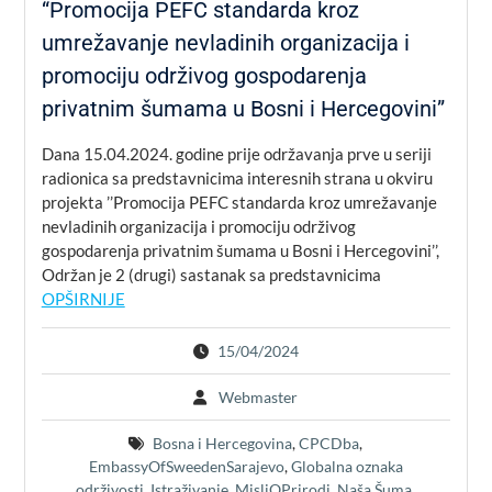
“Promocija PEFC standarda kroz
umrežavanje nevladinih organizacija i
promociju održivog gospodarenja
privatnim šumama u Bosni i Hercegovini”
Dana 15.04.2024. godine prije održavanja prve u seriji
radionica sa predstavnicima interesnih strana u okviru
projekta ’’Promocija PEFC standarda kroz umrežavanje
nevladinih organizacija i promociju održivog
gospodarenja privatnim šumama u Bosni i Hercegovini’’,
Održan je 2 (drugi) sastanak sa predstavnicima
OPŠIRNIJE
15/04/2024
Webmaster
Bosna i Hercegovina
,
CPCDba
,
EmbassyOfSweedenSarajevo
,
Globalna oznaka
održivosti
,
Istraživanje
,
MisliOPrirodi
,
Naša Šuma
,