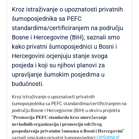
Kroz istraživanje o upoznatosti privatnih
šumoposjednika sa PEFC
standardima/certificiranjem na području
Bosne i Hercegovine (BiH), saznali smo
kako privatni šumoposjednici u Bosni i
Hercegovini ocjenjuju stanje svoga
posjeda i koji su njihovi planovi za
upravljanje šumskim posjedima u
budućnosti.
Kroz istraživanje o upoznatosti privatnih
šumoposjednika sa PEFC standardima/certificiranjem na
području Bosne i Hercegovine (BiH) u okviru projekta
“𝐏𝐫𝐨𝐦𝐨𝐜𝐢𝐣𝐚 𝐏𝐄𝐅𝐂 𝐬𝐭𝐚𝐧𝐝𝐚𝐫𝐝𝐚 𝐤𝐫𝐨𝐳 𝐮𝐦𝐫𝐞ž𝐚𝐯𝐚𝐧𝐣𝐞
𝐧𝐞𝐯𝐥𝐚𝐝𝐢𝐧𝐢𝐡 𝐨𝐫𝐠𝐚𝐧𝐢𝐳𝐚𝐜𝐢𝐣𝐚 𝐢 𝐩𝐫𝐨𝐦𝐨𝐜𝐢𝐣𝐮 𝐨𝐝𝐫ž𝐢𝐯𝐨𝐠
𝐠𝐨𝐬𝐩𝐨𝐝𝐚𝐫𝐞𝐧𝐣𝐚 𝐩𝐫𝐢𝐯𝐚𝐭𝐧𝐢𝐦 š𝐮𝐦𝐚𝐦𝐚 𝐮 𝐁𝐨𝐬𝐧𝐢 𝐢 𝐇𝐞𝐫𝐜𝐞𝐠𝐨𝐯𝐢𝐧𝐢”
saznali smo kako privatni šumoposjednici
OPŠIRNIJE