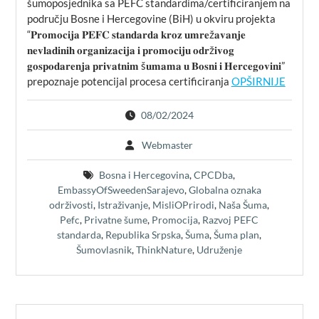
šumoposjednika sa PEFC standardima/certificiranjem na
području Bosne i Hercegovine (BiH) u okviru projekta
“𝐏𝐫𝐨𝐦𝐨𝐜𝐢𝐣𝐚 𝐏𝐄𝐅𝐂 𝐬𝐭𝐚𝐧𝐝𝐚𝐫𝐝𝐚 𝐤𝐫𝐨𝐳 𝐮𝐦𝐫𝐞ž𝐚𝐯𝐚𝐧𝐣𝐞
𝐧𝐞𝐯𝐥𝐚𝐝𝐢𝐧𝐢𝐡 𝐨𝐫𝐠𝐚𝐧𝐢𝐳𝐚𝐜𝐢𝐣𝐚 𝐢 𝐩𝐫𝐨𝐦𝐨𝐜𝐢𝐣𝐮 𝐨𝐝𝐫ž𝐢𝐯𝐨𝐠
𝐠𝐨𝐬𝐩𝐨𝐝𝐚𝐫𝐞𝐧𝐣𝐚 𝐩𝐫𝐢𝐯𝐚𝐭𝐧𝐢𝐦 š𝐮𝐦𝐚𝐦𝐚 𝐮 𝐁𝐨𝐬𝐧𝐢 𝐢 𝐇𝐞𝐫𝐜𝐞𝐠𝐨𝐯𝐢𝐧𝐢”
prepoznaje potencijal procesa certificiranja
OPŠIRNIJE
08/02/2024
Webmaster
Bosna i Hercegovina
,
CPCDba
,
EmbassyOfSweedenSarajevo
,
Globalna oznaka
održivosti
,
Istraživanje
,
MisliOPrirodi
,
Naša Šuma
,
Pefc
,
Privatne šume
,
Promocija
,
Razvoj PEFC
standarda
,
Republika Srpska
,
Šuma
,
Šuma plan
,
Šumovlasnik
,
ThinkNature
,
Udruženje