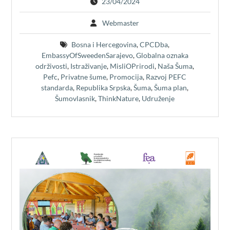
23/04/2024
Webmaster
Bosna i Hercegovina
,
CPCDba
,
EmbassyOfSweedenSarajevo
,
Globalna oznaka
održivosti
,
Istraživanje
,
MisliOPrirodi
,
Naša Šuma
,
Pefc
,
Privatne šume
,
Promocija
,
Razvoj PEFC
standarda
,
Republika Srpska
,
Šuma
,
Šuma plan
,
Šumovlasnik
,
ThinkNature
,
Udruženje