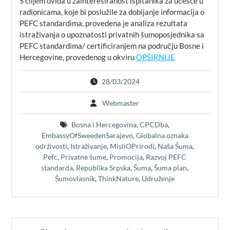
S ciljem uvida u zainteresiranost ispitanika za učešće u
radionicama, koje bi poslužile za dobijanje informacija o
PEFC standardima, provedena je analiza rezultata
istraživanja o upoznatosti privatnih šumoposjednika sa
PEFC standardima/ certificiranjem na području Bosne i
Hercegovine, provedenog u okviru
OPŠIRNIJE
28/03/2024
Webmaster
Bosna i Hercegovina
,
CPCDba
,
EmbassyOfSweedenSarajevo
,
Globalna oznaka
održivosti
,
Istraživanje
,
MisliOPrirodi
,
Naša Šuma
,
Pefc
,
Privatne šume
,
Promocija
,
Razvoj PEFC
standarda
,
Republika Srpska
,
Šuma
,
Šuma plan
,
Šumovlasnik
,
ThinkNature
,
Udruženje