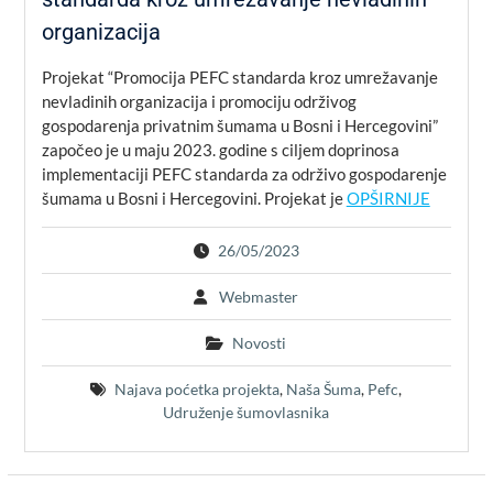
organizacija
Projekat “Promocija PEFC standarda kroz umrežavanje
nevladinih organizacija i promociju održivog
gospodarenja privatnim šumama u Bosni i Hercegovini”
započeo je u maju 2023. godine s ciljem doprinosa
implementaciji PEFC standarda za održivo gospodarenje
šumama u Bosni i Hercegovini. Projekat je
OPŠIRNIJE
26/05/2023
Webmaster
Novosti
Najava poćetka projekta
,
Naša Šuma
,
Pefc
,
Udruženje šumovlasnika