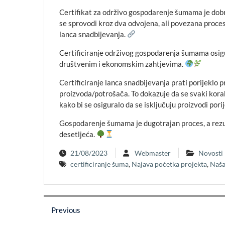
Certifikat za održivo gospodarenje šumama je dobro
se sprovodi kroz dva odvojena, ali povezana proces
lanca snadbijevanja.
Certificiranje održivog gospodarenja šumama osig
društvenim i ekonomskim zahtjevima.
Certificiranje lanca snadbijevanja prati porijeklo 
proizvoda/potrošača. To dokazuje da se svaki korak
kako bi se osiguralo da se isključuju proizvodi pori
Gospodarenje šumama je dugotrajan proces, a rezul
desetljeća.
21/08/2023
Webmaster
Novosti
certificiranje šuma
,
Najava poćetka projekta
,
Naš
Post
Previous
navigation
Previous