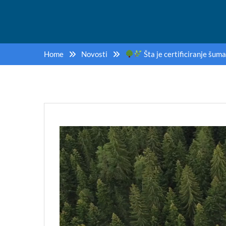
Home
Novosti
Šta je certificiranje šuma
Video
Player