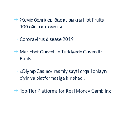
Жеміс белгілері бар қызықты Hot Fruits
100 ойын автоматы
Coronavirus disease 2019
Mariobet Guncel ile Turkiye’de Guvenilir
Bahis
«Olymp Casino» rasmiy sayti orqali onlayn
oʻyin va platformasiga kirishadi.
Top-Tier Platforms for Real Money Gambling