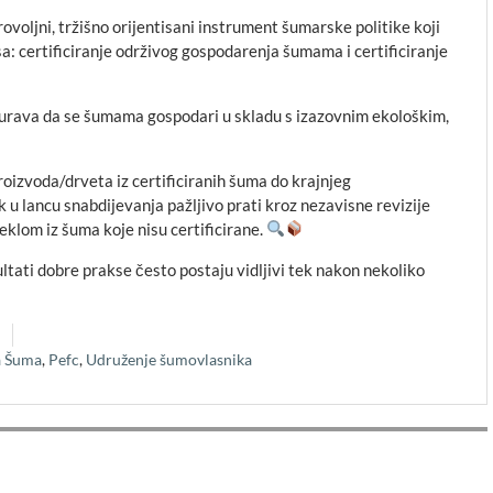
voljni, tržišno orijentisani instrument šumarske politike koji
a: certificiranje održivog gospodarenja šumama i certificiranje
urava da se šumama gospodari u skladu s izazovnim ekološkim,
proizvoda/drveta iz certificiranih šuma do krajnjeg
 u lancu snabdijevanja pažljivo prati kroz nezavisne revizije
jeklom iz šuma koje nisu certificirane.
tati dobre prakse često postaju vidljivi tek nakon nekoliko
a Šuma
,
Pefc
,
Udruženje šumovlasnika