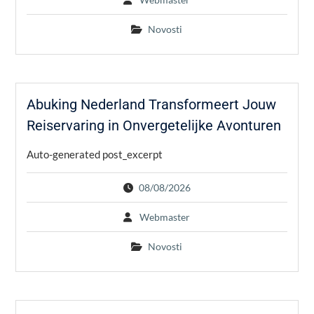
Novosti
Abuking Nederland Transformeert Jouw
Reiservaring in Onvergetelijke Avonturen
Auto-generated post_excerpt
08/08/2026
Webmaster
Novosti