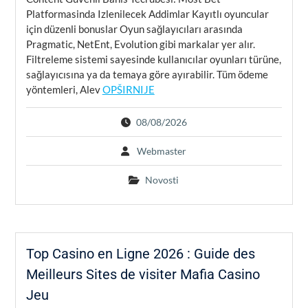
Platformasinda Izlenilecek Addimlar Kayıtlı oyuncular
için düzenli bonuslar Oyun sağlayıcıları arasında
Pragmatic, NetEnt, Evolution gibi markalar yer alır.
Filtreleme sistemi sayesinde kullanıcılar oyunları türüne,
sağlayıcısına ya da temaya göre ayırabilir. Tüm ödeme
yöntemleri, Alev
OPŠIRNIJE
08/08/2026
Webmaster
Novosti
Top Casino en Ligne 2026 : Guide des
Meilleurs Sites de visiter Mafia Casino
Jeu