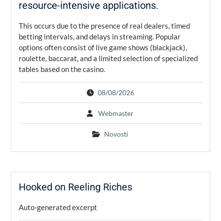
resource-intensive applications.
This occurs due to the presence of real dealers, timed
betting intervals, and delays in streaming. Popular
options often consist of live game shows (blackjack),
roulette, baccarat, and a limited selection of specialized
tables based on the casino.
08/08/2026
Webmaster
Novosti
Hooked on Reeling Riches
Auto-generated excerpt