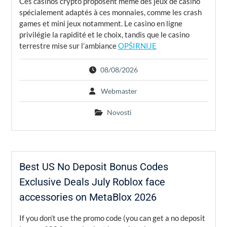
Ces casinos crypto proposent même des jeux de casino
spécialement adaptés à ces monnaies, comme les crash
games et mini jeux notamment. Le casino en ligne
privilégie la rapidité et le choix, tandis que le casino
terrestre mise sur l’ambiance
OPŠIRNIJE
08/08/2026
Webmaster
Novosti
Best US No Deposit Bonus Codes
Exclusive Deals July Roblox face
accessories on MetaBlox 2026
If you don’t use the promo code (you can get a no deposit