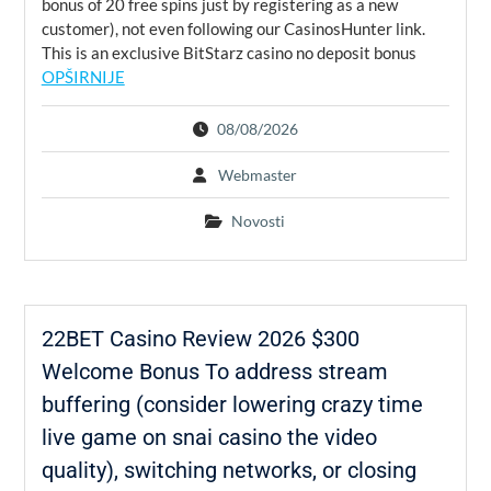
bonus of 20 free spins just by registering as a new
customer), not even following our CasinosHunter link.
This is an exclusive BitStarz casino no deposit bonus
OPŠIRNIJE
08/08/2026
Webmaster
Novosti
22BET Casino Review 2026 $300
Welcome Bonus To address stream
buffering (consider lowering crazy time
live game on snai casino the video
quality), switching networks, or closing