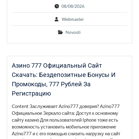
08/08/2026
Webmaster
Novosti
Азино 777 Официальный Сайт
Скачать: Бездепозитные Бонусы И
Промокоды, 777 Рублей За
Регистрацию
Content Заслуживает Azino777 доверия? Azino777
Официальное Зеркало сайта: Доступ к основному
сайту казино Для пользователей Iphone тоже есть
возможность установить мобильное приложение
Azino777 и с его помощью снизить нагрузку на сайт