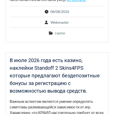
08/08/2026
Webmaster
casino
В июле 2026 года есть казино,
наклейки Standoff 2 Skins4FPS
которые предлагают бездепозитные
бонусы за регистрацию с
возможностью вывода средств.
Важным аспектом является умение определять
симптомы развивающейся зависимости от игр.
Характерно, что КРАИЛ настоятельно требует от всех