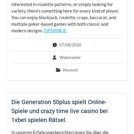
interested in roulette patterns, or simply looking for
variety, there’s something here for every kind of player.
You can enjoy blackjack, roulette, craps, baccarat, and
multiple poker-based games with both classic and
modern designs.
OPŠIRNIJE
07/08/2026
Webmaster
Novosti
Die Generation 50plus spielt Online-
Spiele und crazy time live casino bei
1xbet spielen Rätsel.
In unseren Erfahrungsberichten lesen Sie über die