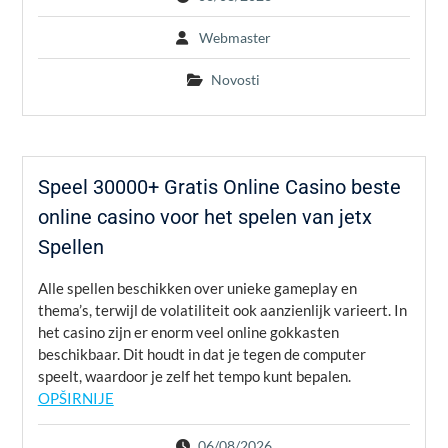
Webmaster
Novosti
Speel 30000+ Gratis Online Casino beste
online casino voor het spelen van jetx
Spellen
Alle spellen beschikken over unieke gameplay en
thema’s, terwijl de volatiliteit ook aanzienlijk varieert. In
het casino zijn er enorm veel online gokkasten
beschikbaar. Dit houdt in dat je tegen de computer
speelt, waardoor je zelf het tempo kunt bepalen.
OPŠIRNIJE
06/08/2026