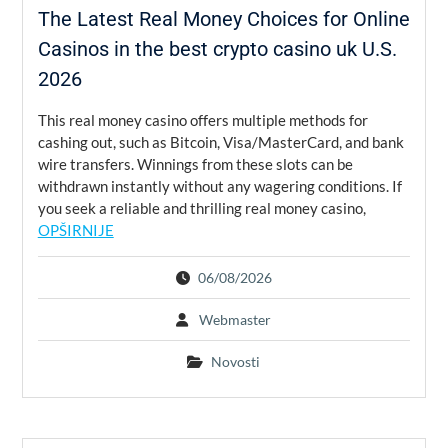
The Latest Real Money Choices for Online
Casinos in the best crypto casino uk U.S.
2026
This real money casino offers multiple methods for
cashing out, such as Bitcoin, Visa/MasterCard, and bank
wire transfers. Winnings from these slots can be
withdrawn instantly without any wagering conditions. If
you seek a reliable and thrilling real money casino,
OPŠIRNIJE
06/08/2026
Webmaster
Novosti