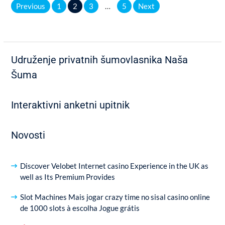
Previous
1
2
3
…
5
Next
pagination
Udruženje privatnih šumovlasnika Naša
Šuma
Interaktivni anketni upitnik
Novosti
Discover Velobet Internet casino Experience in the UK as
well as Its Premium Provides
Slot Machines Mais jogar crazy time no sisal casino online
de 1000 slots à escolha Jogue grátis