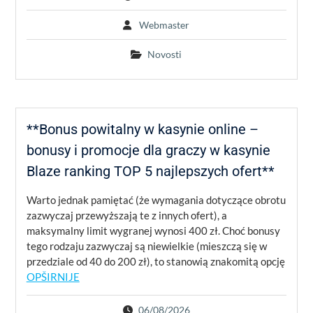
Webmaster
Novosti
**Bonus powitalny w kasynie online –
bonusy i promocje dla graczy w kasynie
Blaze ranking TOP 5 najlepszych ofert**
Warto jednak pamiętać (że wymagania dotyczące obrotu
zazwyczaj przewyższają te z innych ofert), a
maksymalny limit wygranej wynosi 400 zł. Choć bonusy
tego rodzaju zazwyczaj są niewielkie (mieszczą się w
przedziale od 40 do 200 zł), to stanowią znakomitą opcję
OPŠIRNIJE
06/08/2026