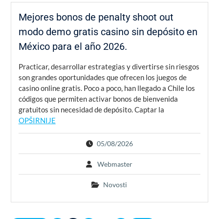
Mejores bonos de penalty shoot out
modo demo gratis casino sin depósito en
México para el año 2026.
Practicar, desarrollar estrategias y divertirse sin riesgos
son grandes oportunidades que ofrecen los juegos de
casino online gratis. Poco a poco, han llegado a Chile los
códigos que permiten activar bonos de bienvenida
gratuitos sin necesidad de depósito. Captar la
OPŠIRNIJE
05/08/2026
Webmaster
Novosti
Posts