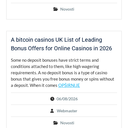
Novosti
A bitcoin casinos UK List of Leading
Bonus Offers for Online Casinos in 2026
Some no deposit bonuses have strict terms and
conditions attached to them, like high wagering
requirements. A no deposit bonus is a type of casino
bonus that gives you free bonus money or spins without
a deposit. When it comes
OPŠIRNIJE
06/08/2026
Webmaster
Novosti