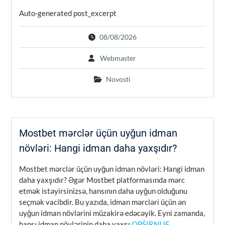
Auto-generated post_excerpt
08/08/2026
Webmaster
Novosti
Mostbet mərclər üçün uyğun idman
növləri: Hangi idman daha yaxşıdır?
Mostbet mərclər üçün uyğun idman növləri: Hangi idman
daha yaxşıdır? Əgər Mostbet platformasında mərc
etmək istəyirsinizsə, hansının daha uyğun olduğunu
seçmək vacibdir. Bu yazıda, idman mərcləri üçün ən
uyğun idman növlərini müzakirə edəcəyik. Eyni zamanda,
hansı idman növlərinin daha yaxşı
OPŠIRNIJE