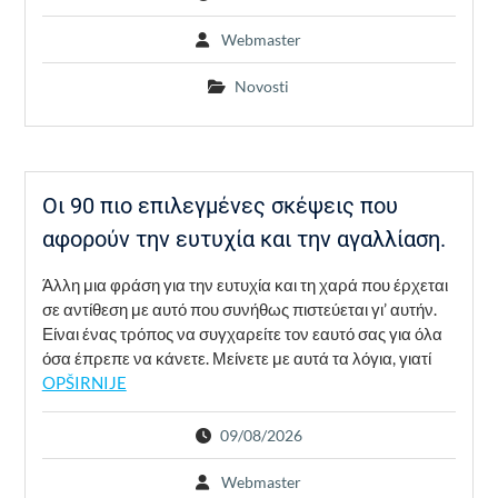
Webmaster
Novosti
Οι 90 πιο επιλεγμένες σκέψεις που
αφορούν την ευτυχία και την αγαλλίαση.
Άλλη μια φράση για την ευτυχία και τη χαρά που έρχεται
σε αντίθεση με αυτό που συνήθως πιστεύεται γι’ αυτήν.
Είναι ένας τρόπος να συγχαρείτε τον εαυτό σας για όλα
όσα έπρεπε να κάνετε. Μείνετε με αυτά τα λόγια, γιατί
OPŠIRNIJE
09/08/2026
Webmaster