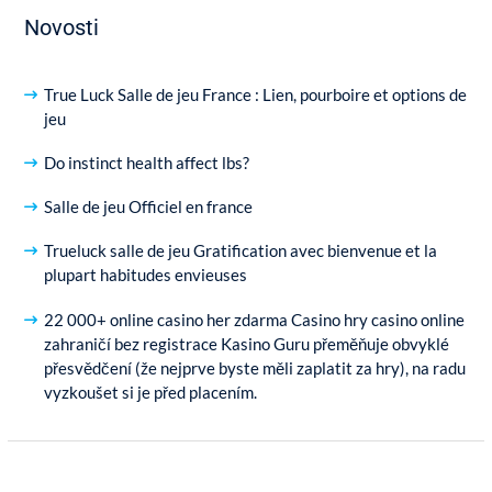
Novosti
True Luck Salle de jeu France : Lien, pourboire et options de
jeu
Do instinct health affect lbs?
Salle de jeu Officiel en france
Trueluck salle de jeu Gratification avec bienvenue et la
plupart habitudes envieuses
22 000+ online casino her zdarma Casino hry casino online
zahraničí bez registrace Kasino Guru přeměňuje obvyklé
přesvědčení (že nejprve byste měli zaplatit za hry), na radu
vyzkoušet si je před placením.