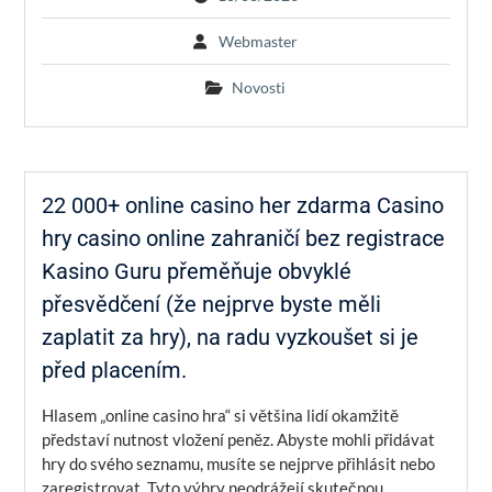
Webmaster
Novosti
22 000+ online casino her zdarma Casino
hry casino online zahraničí bez registrace
Kasino Guru přeměňuje obvyklé
přesvědčení (že nejprve byste měli
zaplatit za hry), na radu vyzkoušet si je
před placením.
Hlasem „online casino hra“ si většina lidí okamžitě
představí nutnost vložení peněz. Abyste mohli přidávat
hry do svého seznamu, musíte se nejprve přihlásit nebo
zaregistrovat. Tyto výhry neodrážejí skutečnou