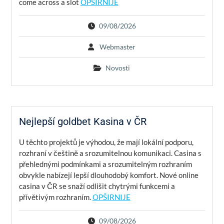
come across a slot
OPŠIRNIJE
09/08/2026
Webmaster
Novosti
Nejlepší goldbet Kasina v ČR
U těchto projektů je výhodou, že mají lokální podporu,
rozhraní v češtině a srozumitelnou komunikaci. Casina s
přehlednými podmínkami a srozumitelným rozhraním
obvykle nabízejí lepší dlouhodobý komfort. Nové online
casina v ČR se snaží odlišit chytrými funkcemi a
přívětivým rozhraním.
OPŠIRNIJE
09/08/2026