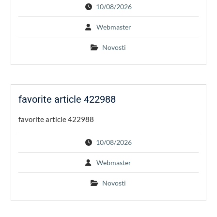
10/08/2026
Webmaster
Novosti
favorite article 422988
favorite article 422988
10/08/2026
Webmaster
Novosti