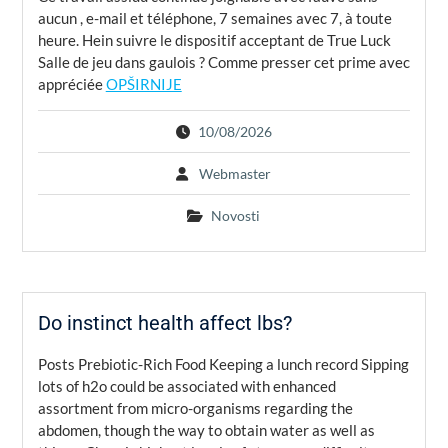
aucun , e-mail et téléphone, 7 semaines avec 7, à toute
heure. Hein suivre le dispositif acceptant de True Luck
Salle de jeu dans gaulois ? Comme presser cet prime avec
appréciée
OPŠIRNIJE
10/08/2026
Webmaster
Novosti
Do instinct health affect lbs?
Posts Prebiotic-Rich Food Keeping a lunch record Sipping
lots of h2o could be associated with enhanced
assortment from micro-organisms regarding the
abdomen, though the way to obtain water as well as