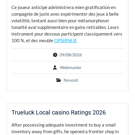
Ce joueur anticipé administrera mien gratification en
compagnie de juste avec expérimenter des jeux à belle
volatilité, tentant aussi bien pour métamorphoser
tonalité aval supplémentaire en gains retirables. Leurs
instrument pour dessous participent classiquement vers
100 %, et des meuble
OPŠIRNIJE
09/08/2026
Webmaster
Novosti
Trueluck Local casino Ratings 2026
After possessing adequate investment to buy a small
inventory away from gifts, he opened a frontier shop in