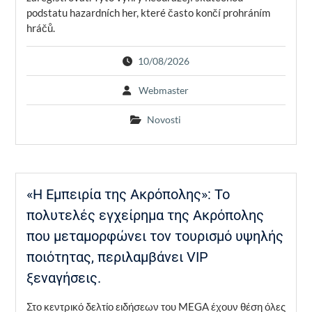
podstatu hazardních her, které často končí prohráním
hráčů.
10/08/2026
Webmaster
Novosti
«Η Εμπειρία της Ακρόπολης»: Το
πολυτελές εγχείρημα της Ακρόπολης
που μεταμορφώνει τον τουρισμό υψηλής
ποιότητας, περιλαμβάνει VIP
ξεναγήσεις.
Στο κεντρικό δελτίο ειδήσεων του MEGA έχουν θέση όλες