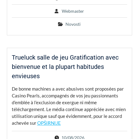
Webmaster
Novosti
Trueluck salle de jeu Gratification avec
bienvenue et la plupart habitudes
envieuses
De bonne machines a avec abusives sont proposées par
Casino Pearls, accompagnés de vos jeu passionnants
d’emblée à l’exclusion de exergue ni même
téléchargement. Le média continue appréciée avec mien
utilisation unique sauf que évidemment, pour le accord
achevée sur
OPŠIRNIJE
10/08/2026