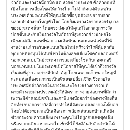
จำกัดและรางวัลน้อยนิด แต่ หวยต่างประเทศ คือคำตอบที่
เปิดโลกการเสี่ยงโชคให้กว้างไกล ไม่จำกัดแค่ตัวเลขใน
ประเทศ ด้วยระบบที่ให้คุณเลือกซื้อชุดตัวเลขจากหลาก
หลายสำนักงานใหญ่ทั่วโลก โดยอิงผลรางวัลจากหวยรัฐบาล
ของประเทศนั้นๆ โดยตรง ส่งผลให้คุณมีโอกาสถูกรางวัล
บ่อยขึ้นและรับเงินรางวัลในอัตราที่สูงกว่าอย่างน่าพอใจ
เพียงแค่เลือกเลขที่ชอบ วางเดิมพันผ่านแพลตฟอร์มที่ใช้
งานง่าย แล้วรอรับผลแบบเรียลไทม์ สร้างกำไรที่คุ้มค่ากับ
ทุกบาทที่ลงทุนได้ทันที ทำไมต้องลองเสี่ยงโชคกับลอตเตอรี่
นอกแทนแบบในประเทศ การลองเสี่ยงโชคกับลอตเตอรี่
นอกแทนแบบในประเทศเปิดโอกาสให้คุณได้เข้าถึงรางวัล
เงินสดที่สูงกว่าอย่างมีนัยสำคัญ โดยเฉพาะแจ็กพอตใหญ่ที่
สะสมต่อเนื่องจนกลายเป็นตัวเลขเปลี่ยนชีวิต ซึ่งหวยใน
ประเทศมักจำกัดวงเงินรางวัลและโครงสร้างการจ่ายที่
ตายตัว หวยต่างประเทศยังให้อัตราการจ่ายต่อบาทที่ดีกว่า
เพราะมีค่าคอมมิชชันและภาษีแฝงน้อยกว่าช่องทางท้องถิ่น
อีกทั้งรอบออกรางวัลถี่กว่า ทำให้มีจังหวะทดลองดวงได้บ่อย
โดยไม่ต้องรอนานเป็นเดือน การเลือกเล่นนอกบ้านเกิดยัง
ช่วยกระจายความเสี่ยง เพราะคุณไม่ได้ผูกกับเลขชุดเดิม
หรือระบบเดียว หากเลขไม่เข้าที่นี่ ก็ยังมีลุ้นกับอีกสำนักได้
พร้อมกัน ข้อดีที่จับต้องได้คือ ความยืดหยุ่นในการเลือกเลข