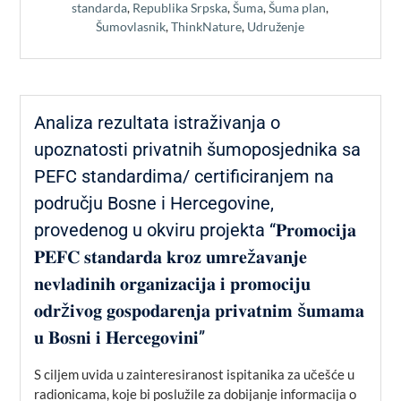
standarda
,
Republika Srpska
,
Šuma
,
Šuma plan
,
Šumovlasnik
,
ThinkNature
,
Udruženje
Analiza rezultata istraživanja o
upoznatosti privatnih šumoposjednika sa
PEFC standardima/ certificiranjem na
području Bosne i Hercegovine,
provedenog u okviru projekta “𝐏𝐫𝐨𝐦𝐨𝐜𝐢𝐣𝐚
𝐏𝐄𝐅𝐂 𝐬𝐭𝐚𝐧𝐝𝐚𝐫𝐝𝐚 𝐤𝐫𝐨𝐳 𝐮𝐦𝐫𝐞ž𝐚𝐯𝐚𝐧𝐣𝐞
𝐧𝐞𝐯𝐥𝐚𝐝𝐢𝐧𝐢𝐡 𝐨𝐫𝐠𝐚𝐧𝐢𝐳𝐚𝐜𝐢𝐣𝐚 𝐢 𝐩𝐫𝐨𝐦𝐨𝐜𝐢𝐣𝐮
𝐨𝐝𝐫ž𝐢𝐯𝐨𝐠 𝐠𝐨𝐬𝐩𝐨𝐝𝐚𝐫𝐞𝐧𝐣𝐚 𝐩𝐫𝐢𝐯𝐚𝐭𝐧𝐢𝐦 š𝐮𝐦𝐚𝐦𝐚
𝐮 𝐁𝐨𝐬𝐧𝐢 𝐢 𝐇𝐞𝐫𝐜𝐞𝐠𝐨𝐯𝐢𝐧𝐢”
S ciljem uvida u zainteresiranost ispitanika za učešće u
radionicama, koje bi poslužile za dobijanje informacija o