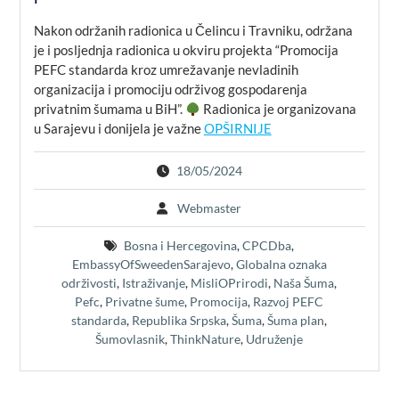
Nakon održanih radionica u Čelincu i Travniku, održana
je i posljednja radionica u okviru projekta “Promocija
PEFC standarda kroz umrežavanje nevladinih
organizacija i promociju održivog gospodarenja
privatnim šumama u BiH”.
Radionica je organizovana
u Sarajevu i donijela je važne
OPŠIRNIJE
18/05/2024
Webmaster
Bosna i Hercegovina
,
CPCDba
,
EmbassyOfSweedenSarajevo
,
Globalna oznaka
održivosti
,
Istraživanje
,
MisliOPrirodi
,
Naša Šuma
,
Pefc
,
Privatne šume
,
Promocija
,
Razvoj PEFC
standarda
,
Republika Srpska
,
Šuma
,
Šuma plan
,
Šumovlasnik
,
ThinkNature
,
Udruženje