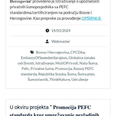
𝐇𝐞𝐫𝐜𝐞𝐠𝐨𝐯𝐢𝐧𝐢” provedeno je istraživanje o upoznatosti
privatnih šumoposjednika sa PEFC
standardima/certificiranjem na području Bosne i
Hercegovine. Kao prepreke za provođenje
OPŠIRNIJE
14/03/2024
Webmaster
Bosna i Hercegovina
,
CPCDba
,
EmbassyOfSweedenSarajevo
,
Globalna oznaka
održivosti
,
Istraživanje
,
MisliOPrirodi
,
Naša Šuma
,
Pefc
,
Privatne šume
,
Promocija
,
Razvoj PEFC
standarda
,
Republika Srpska
,
Šuma
,
Šuma plan
,
Šumovlasnik
,
ThinkNature
,
Udruženje
U okviru projekta ” 𝐏𝐫𝐨𝐦𝐨𝐜𝐢𝐣𝐚 𝐏𝐄𝐅𝐂
𝐬𝐭𝐚𝐧𝐝𝐚𝐫𝐝𝐚 𝐤𝐫𝐨𝐳 𝐮𝐦𝐫𝐞ž𝐚𝐯𝐚𝐧𝐣𝐞 𝐧𝐞𝐯𝐥𝐚𝐝𝐢𝐧𝐢𝐡