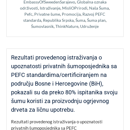
EmbassyOfSweedenSarajevo
,
Globalna oznaka
održivosti
,
Istraživanje
,
MisliOPrirodi
,
Naša Šuma
,
Pefc
,
Privatne šume
,
Promocija
,
Razvoj PEFC
standarda
,
Republika Srpska
,
Šuma
,
Šuma plan
,
Šumovlasnik
,
ThinkNature
,
Udruženje
Rezultati provedenog istraživanja o
upoznatosti privatnih šumoposjednika sa
PEFC standardima/certificiranjem na
području Bosne i Hercegovine (BiH),
pokazali su da preko 80% ispitanika svoju
šumu koristi za proizvodnju ogrjevnog
drveta za ličnu upotrebu.
Rezultati provedenog istraživanja o upoznatosti
privatnih šumoposjednika sa PEFC