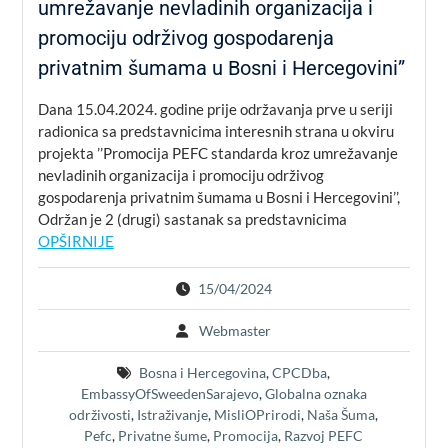
umrežavanje nevladinih organizacija i
promociju održivog gospodarenja
privatnim šumama u Bosni i Hercegovini”
Dana 15.04.2024. godine prije održavanja prve u seriji
radionica sa predstavnicima interesnih strana u okviru
projekta ’’Promocija PEFC standarda kroz umrežavanje
nevladinih organizacija i promociju održivog
gospodarenja privatnim šumama u Bosni i Hercegovini’’,
Održan je 2 (drugi) sastanak sa predstavnicima
OPŠIRNIJE
15/04/2024
Webmaster
Bosna i Hercegovina
,
CPCDba
,
EmbassyOfSweedenSarajevo
,
Globalna oznaka
održivosti
,
Istraživanje
,
MisliOPrirodi
,
Naša Šuma
,
Pefc
,
Privatne šume
,
Promocija
,
Razvoj PEFC