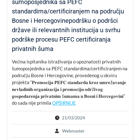
šumoposjednika sa PEFC
standardima/certificiranjem na području
Bosne i Hercegovinepodršku o podršci
države ili relevantnih institucija u svrhu
podrške procesu PEFC certificiranja
privatnih šuma
Većina ispitanika istraživanja o upoznatosti privatnih
šumoposjednika sa PEFC standardima/certificiranjem na
području Bosne i Hercegovine, provedenog u okviru
projekta “𝐏𝐫𝐨𝐦𝐨𝐜𝐢𝐣𝐚 𝐏𝐄𝐅𝐂 𝐬𝐭𝐚𝐧𝐝𝐚𝐫𝐝𝐚 𝐤𝐫𝐨𝐳 𝐮𝐦𝐫𝐞ž𝐚𝐯𝐚𝐧𝐣𝐞
𝐧𝐞𝐯𝐥𝐚𝐝𝐢𝐧𝐢𝐡 𝐨𝐫𝐠𝐚𝐧𝐢𝐳𝐚𝐜𝐢𝐣𝐚 𝐢 𝐩𝐫𝐨𝐦𝐨𝐜𝐢𝐣𝐮 𝐨𝐝𝐫ž𝐢𝐯𝐨𝐠
𝐠𝐨𝐬𝐩𝐨𝐝𝐚𝐫𝐞𝐧𝐣𝐚 𝐩𝐫𝐢𝐯𝐚𝐭𝐧𝐢𝐦 š𝐮𝐦𝐚𝐦𝐚 𝐮 𝐁𝐨𝐬𝐧𝐢 𝐢 𝐇𝐞𝐫𝐜𝐞𝐠𝐨𝐯𝐢𝐧𝐢”
do sada nije primila
OPŠIRNIJE
21/03/2024
Webmaster