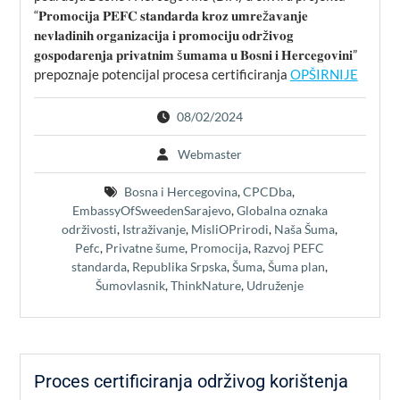
“𝐏𝐫𝐨𝐦𝐨𝐜𝐢𝐣𝐚 𝐏𝐄𝐅𝐂 𝐬𝐭𝐚𝐧𝐝𝐚𝐫𝐝𝐚 𝐤𝐫𝐨𝐳 𝐮𝐦𝐫𝐞ž𝐚𝐯𝐚𝐧𝐣𝐞
𝐧𝐞𝐯𝐥𝐚𝐝𝐢𝐧𝐢𝐡 𝐨𝐫𝐠𝐚𝐧𝐢𝐳𝐚𝐜𝐢𝐣𝐚 𝐢 𝐩𝐫𝐨𝐦𝐨𝐜𝐢𝐣𝐮 𝐨𝐝𝐫ž𝐢𝐯𝐨𝐠
𝐠𝐨𝐬𝐩𝐨𝐝𝐚𝐫𝐞𝐧𝐣𝐚 𝐩𝐫𝐢𝐯𝐚𝐭𝐧𝐢𝐦 š𝐮𝐦𝐚𝐦𝐚 𝐮 𝐁𝐨𝐬𝐧𝐢 𝐢 𝐇𝐞𝐫𝐜𝐞𝐠𝐨𝐯𝐢𝐧𝐢”
prepoznaje potencijal procesa certificiranja
OPŠIRNIJE
08/02/2024
Webmaster
Bosna i Hercegovina
,
CPCDba
,
EmbassyOfSweedenSarajevo
,
Globalna oznaka
održivosti
,
Istraživanje
,
MisliOPrirodi
,
Naša Šuma
,
Pefc
,
Privatne šume
,
Promocija
,
Razvoj PEFC
standarda
,
Republika Srpska
,
Šuma
,
Šuma plan
,
Šumovlasnik
,
ThinkNature
,
Udruženje
Proces certificiranja održivog korištenja