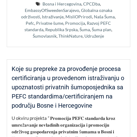
Bosna i Hercegovina
,
CPCDba
,
EmbassyOfSweedenSarajevo
,
Globalna oznaka
održivosti
,
Istraživanje
,
MisliOPrirodi
,
Naša Šuma
,
Pefc
,
Privatne šume
,
Promocija
,
Razvoj PEFC
standarda
,
Republika Srpska
,
Šuma
,
Šuma plan
,
Šumovlasnik
,
ThinkNature
,
Udruženje
Koje su prepreke za provođenje procesa
certificiranja u provedenom istraživanju o
upoznatosti privatnih šumoposjednika sa
PEFC standardima/certificiranjem na
području Bosne i Hercegovine
U okviru projekta ” 𝐏𝐫𝐨𝐦𝐨𝐜𝐢𝐣𝐚 𝐏𝐄𝐅𝐂 𝐬𝐭𝐚𝐧𝐝𝐚𝐫𝐝𝐚 𝐤𝐫𝐨𝐳
𝐮𝐦𝐫𝐞ž𝐚𝐯𝐚𝐧𝐣𝐞 𝐧𝐞𝐯𝐥𝐚𝐝𝐢𝐧𝐢𝐡 𝐨𝐫𝐠𝐚𝐧𝐢𝐳𝐚𝐜𝐢𝐣𝐚 𝐢 𝐩𝐫𝐨𝐦𝐨𝐜𝐢𝐣𝐮
𝐨𝐝𝐫ž𝐢𝐯𝐨𝐠 𝐠𝐨𝐬𝐩𝐨𝐝𝐚𝐫𝐞𝐧𝐣𝐚 𝐩𝐫𝐢𝐯𝐚𝐭𝐧𝐢𝐦 š𝐮𝐦𝐚𝐦𝐚 𝐮 𝐁𝐨𝐬𝐧𝐢 𝐢