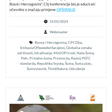
Bosni i Hercegovini”. Cilj konferencije bio je educirati
učesnike o značaju primjene
OPŠIRNIJE
31/05/2024
Webmaster
Bosna i Hercegovina
,
CPCDba
,
EmbassyOfSweedenSarajevo
,
Globalna oznaka
održivosti
,
Istraživanje
,
MisliOPrirodi
,
Naša Šuma
,
Pefc
,
Privatne šume
,
Promocija
,
Razvoj PEFC
standarda
,
Republika Srpska
,
Šuma
,
Šuma plan
,
Šumovlasnik
,
ThinkNature
,
Udruženje