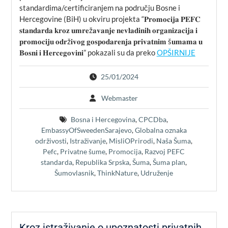
standardima/certificiranjem na području Bosne i
Hercegovine (BiH) u okviru projekta “𝐏𝐫𝐨𝐦𝐨𝐜𝐢𝐣𝐚 𝐏𝐄𝐅𝐂
𝐬𝐭𝐚𝐧𝐝𝐚𝐫𝐝𝐚 𝐤𝐫𝐨𝐳 𝐮𝐦𝐫𝐞ž𝐚𝐯𝐚𝐧𝐣𝐞 𝐧𝐞𝐯𝐥𝐚𝐝𝐢𝐧𝐢𝐡 𝐨𝐫𝐠𝐚𝐧𝐢𝐳𝐚𝐜𝐢𝐣𝐚 𝐢
𝐩𝐫𝐨𝐦𝐨𝐜𝐢𝐣𝐮 𝐨𝐝𝐫ž𝐢𝐯𝐨𝐠 𝐠𝐨𝐬𝐩𝐨𝐝𝐚𝐫𝐞𝐧𝐣𝐚 𝐩𝐫𝐢𝐯𝐚𝐭𝐧𝐢𝐦 š𝐮𝐦𝐚𝐦𝐚 𝐮
𝐁𝐨𝐬𝐧𝐢 𝐢 𝐇𝐞𝐫𝐜𝐞𝐠𝐨𝐯𝐢𝐧𝐢” pokazali su da preko
OPŠIRNIJE
25/01/2024
Webmaster
Bosna i Hercegovina
,
CPCDba
,
EmbassyOfSweedenSarajevo
,
Globalna oznaka
održivosti
,
Istraživanje
,
MisliOPrirodi
,
Naša Šuma
,
Pefc
,
Privatne šume
,
Promocija
,
Razvoj PEFC
standarda
,
Republika Srpska
,
Šuma
,
Šuma plan
,
Šumovlasnik
,
ThinkNature
,
Udruženje
Kroz istraživanje o upoznatosti privatnih