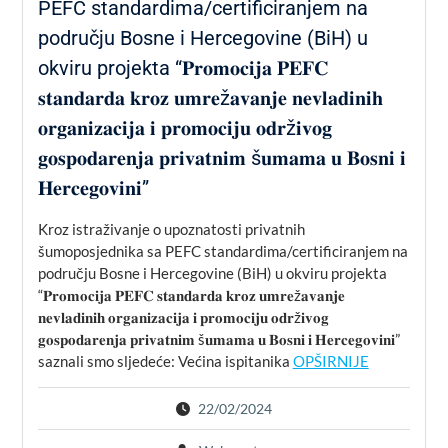
PEFC standardima/certificiranjem na
području Bosne i Hercegovine (BiH) u
okviru projekta “𝐏𝐫𝐨𝐦𝐨𝐜𝐢𝐣𝐚 𝐏𝐄𝐅𝐂
𝐬𝐭𝐚𝐧𝐝𝐚𝐫𝐝𝐚 𝐤𝐫𝐨𝐳 𝐮𝐦𝐫𝐞ž𝐚𝐯𝐚𝐧𝐣𝐞 𝐧𝐞𝐯𝐥𝐚𝐝𝐢𝐧𝐢𝐡
𝐨𝐫𝐠𝐚𝐧𝐢𝐳𝐚𝐜𝐢𝐣𝐚 𝐢 𝐩𝐫𝐨𝐦𝐨𝐜𝐢𝐣𝐮 𝐨𝐝𝐫ž𝐢𝐯𝐨𝐠
𝐠𝐨𝐬𝐩𝐨𝐝𝐚𝐫𝐞𝐧𝐣𝐚 𝐩𝐫𝐢𝐯𝐚𝐭𝐧𝐢𝐦 š𝐮𝐦𝐚𝐦𝐚 𝐮 𝐁𝐨𝐬𝐧𝐢 𝐢
𝐇𝐞𝐫𝐜𝐞𝐠𝐨𝐯𝐢𝐧𝐢”
Kroz istraživanje o upoznatosti privatnih
šumoposjednika sa PEFC standardima/certificiranjem na
području Bosne i Hercegovine (BiH) u okviru projekta
“𝐏𝐫𝐨𝐦𝐨𝐜𝐢𝐣𝐚 𝐏𝐄𝐅𝐂 𝐬𝐭𝐚𝐧𝐝𝐚𝐫𝐝𝐚 𝐤𝐫𝐨𝐳 𝐮𝐦𝐫𝐞ž𝐚𝐯𝐚𝐧𝐣𝐞
𝐧𝐞𝐯𝐥𝐚𝐝𝐢𝐧𝐢𝐡 𝐨𝐫𝐠𝐚𝐧𝐢𝐳𝐚𝐜𝐢𝐣𝐚 𝐢 𝐩𝐫𝐨𝐦𝐨𝐜𝐢𝐣𝐮 𝐨𝐝𝐫ž𝐢𝐯𝐨𝐠
𝐠𝐨𝐬𝐩𝐨𝐝𝐚𝐫𝐞𝐧𝐣𝐚 𝐩𝐫𝐢𝐯𝐚𝐭𝐧𝐢𝐦 š𝐮𝐦𝐚𝐦𝐚 𝐮 𝐁𝐨𝐬𝐧𝐢 𝐢 𝐇𝐞𝐫𝐜𝐞𝐠𝐨𝐯𝐢𝐧𝐢”
saznali smo sljedeće: Većina ispitanika
OPŠIRNIJE
22/02/2024