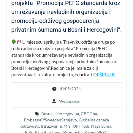
projekta “Promocija PEFC standarda kroz
umrežavanje nevladinih organizacija i
promociju održivog gospodarenja
privatnim šumama u Bosni i Hercegovini”.
U mjesecu aprilu je u Travniku održana druga po
redu radionica u okviru projekta “Promocija PEFC
standarda kroz umrežavanje nevladinih organizacija i
promociju održivog gospodarenja privatnim šumama u
Bosni i Hercegovini”.Radionica je imala za cilj
prezentovati rezultate projekta, educirati
OPŠIRNIJE
10/05/2024
Webmaster
Bosna i Hercegovina
,
CPCDba
,
EmbassyOfSweedenSarajevo
,
Globalna oznaka
održivosti
,
Istraživanje
,
MisliOPrirodi
,
Naša Šuma
,
Pefc
,
Privatne šume
,
Promocija
,
Razvoj PEFC