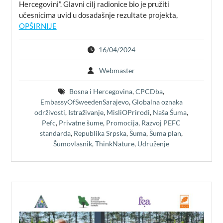
Hercegovini”. Glavni cilj radionice bio je pružiti
učesnicima uvid u dosadašnje rezultate projekta,
OPŠIRNIJE
16/04/2024
Webmaster
Bosna i Hercegovina
,
CPCDba
,
EmbassyOfSweedenSarajevo
,
Globalna oznaka
održivosti
,
Istraživanje
,
MisliOPrirodi
,
Naša Šuma
,
Pefc
,
Privatne šume
,
Promocija
,
Razvoj PEFC
standarda
,
Republika Srpska
,
Šuma
,
Šuma plan
,
Šumovlasnik
,
ThinkNature
,
Udruženje