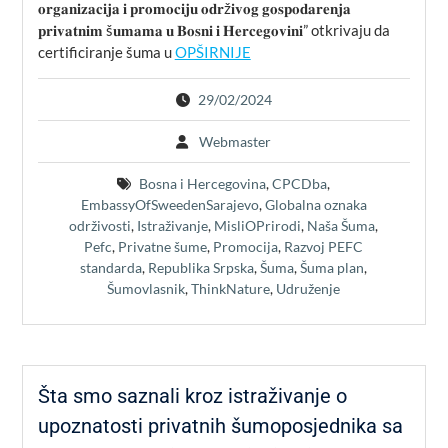
𝐨𝐫𝐠𝐚𝐧𝐢𝐳𝐚𝐜𝐢𝐣𝐚 𝐢 𝐩𝐫𝐨𝐦𝐨𝐜𝐢𝐣𝐮 𝐨𝐝𝐫ž𝐢𝐯𝐨𝐠 𝐠𝐨𝐬𝐩𝐨𝐝𝐚𝐫𝐞𝐧𝐣𝐚
𝐩𝐫𝐢𝐯𝐚𝐭𝐧𝐢𝐦 š𝐮𝐦𝐚𝐦𝐚 𝐮 𝐁𝐨𝐬𝐧𝐢 𝐢 𝐇𝐞𝐫𝐜𝐞𝐠𝐨𝐯𝐢𝐧𝐢” otkrivaju da
certificiranje šuma u
OPŠIRNIJE
29/02/2024
Webmaster
Bosna i Hercegovina
,
CPCDba
,
EmbassyOfSweedenSarajevo
,
Globalna oznaka
održivosti
,
Istraživanje
,
MisliOPrirodi
,
Naša Šuma
,
Pefc
,
Privatne šume
,
Promocija
,
Razvoj PEFC
standarda
,
Republika Srpska
,
Šuma
,
Šuma plan
,
Šumovlasnik
,
ThinkNature
,
Udruženje
Šta smo saznali kroz istraživanje o
upoznatosti privatnih šumoposjednika sa