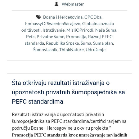
Webmaster
Bosna i Hercegovina
,
CPCDba
,
EmbassyOfSweedenSarajevo
,
Globalna oznaka
održivosti
,
Istraživanje
,
MisliOPrirodi
,
Naša Šuma
,
Pefc
,
Privatne šume
,
Promocija
,
Razvoj PEFC
standarda
,
Republika Srpska
,
Šuma
,
Šuma plan
,
Šumovlasnik
,
ThinkNature
,
Udruženje
Šta otkrivaju rezultati istraživanja o
upoznatosti privatnih šumoposjednika sa
PEFC standardima
Rezultati istraživanja o upoznatosti privatnih
šumoposjednika sa PEFC standardima/certificiranjem na
području Bosne i Hercegovine u okviru projekta ”
𝐏𝐫𝐨𝐦𝐨𝐜𝐢𝐣𝐚 𝐏𝐄𝐅𝐂 𝐬𝐭𝐚𝐧𝐝𝐚𝐫𝐝𝐚 𝐤𝐫𝐨𝐳 𝐮𝐦𝐫𝐞ž𝐚𝐯𝐚𝐧𝐣𝐞 𝐧𝐞𝐯𝐥𝐚𝐝𝐢𝐧𝐢𝐡