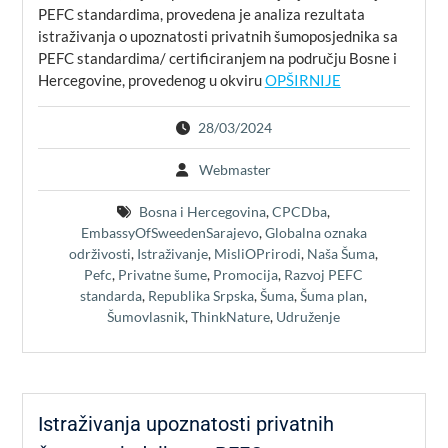
PEFC standardima, provedena je analiza rezultata
istraživanja o upoznatosti privatnih šumoposjednika sa
PEFC standardima/ certificiranjem na području Bosne i
Hercegovine, provedenog u okviru
OPŠIRNIJE
28/03/2024
Webmaster
Bosna i Hercegovina
,
CPCDba
,
EmbassyOfSweedenSarajevo
,
Globalna oznaka
održivosti
,
Istraživanje
,
MisliOPrirodi
,
Naša Šuma
,
Pefc
,
Privatne šume
,
Promocija
,
Razvoj PEFC
standarda
,
Republika Srpska
,
Šuma
,
Šuma plan
,
Šumovlasnik
,
ThinkNature
,
Udruženje
Istraživanja upoznatosti privatnih