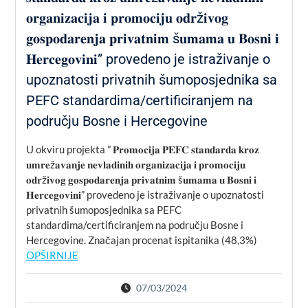
𝐨𝐫𝐠𝐚𝐧𝐢𝐳𝐚𝐜𝐢𝐣𝐚 𝐢 𝐩𝐫𝐨𝐦𝐨𝐜𝐢𝐣𝐮 𝐨𝐝𝐫ž𝐢𝐯𝐨𝐠
𝐠𝐨𝐬𝐩𝐨𝐝𝐚𝐫𝐞𝐧𝐣𝐚 𝐩𝐫𝐢𝐯𝐚𝐭𝐧𝐢𝐦 š𝐮𝐦𝐚𝐦𝐚 𝐮 𝐁𝐨𝐬𝐧𝐢 𝐢
𝐇𝐞𝐫𝐜𝐞𝐠𝐨𝐯𝐢𝐧𝐢” provedeno je istraživanje o
upoznatosti privatnih šumoposjednika sa
PEFC standardima/certificiranjem na
području Bosne i Hercegovine
U okviru projekta ” 𝐏𝐫𝐨𝐦𝐨𝐜𝐢𝐣𝐚 𝐏𝐄𝐅𝐂 𝐬𝐭𝐚𝐧𝐝𝐚𝐫𝐝𝐚 𝐤𝐫𝐨𝐳
𝐮𝐦𝐫𝐞ž𝐚𝐯𝐚𝐧𝐣𝐞 𝐧𝐞𝐯𝐥𝐚𝐝𝐢𝐧𝐢𝐡 𝐨𝐫𝐠𝐚𝐧𝐢𝐳𝐚𝐜𝐢𝐣𝐚 𝐢 𝐩𝐫𝐨𝐦𝐨𝐜𝐢𝐣𝐮
𝐨𝐝𝐫ž𝐢𝐯𝐨𝐠 𝐠𝐨𝐬𝐩𝐨𝐝𝐚𝐫𝐞𝐧𝐣𝐚 𝐩𝐫𝐢𝐯𝐚𝐭𝐧𝐢𝐦 š𝐮𝐦𝐚𝐦𝐚 𝐮 𝐁𝐨𝐬𝐧𝐢 𝐢
𝐇𝐞𝐫𝐜𝐞𝐠𝐨𝐯𝐢𝐧𝐢” provedeno je istraživanje o upoznatosti
privatnih šumoposjednika sa PEFC
standardima/certificiranjem na području Bosne i
Hercegovine. Značajan procenat ispitanika (48,3%)
OPŠIRNIJE
07/03/2024