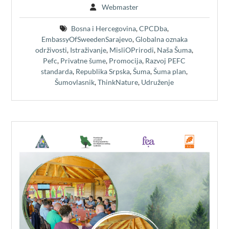
Webmaster
Bosna i Hercegovina
,
CPCDba
,
EmbassyOfSweedenSarajevo
,
Globalna oznaka
održivosti
,
Istraživanje
,
MisliOPrirodi
,
Naša Šuma
,
Pefc
,
Privatne šume
,
Promocija
,
Razvoj PEFC
standarda
,
Republika Srpska
,
Šuma
,
Šuma plan
,
Šumovlasnik
,
ThinkNature
,
Udruženje