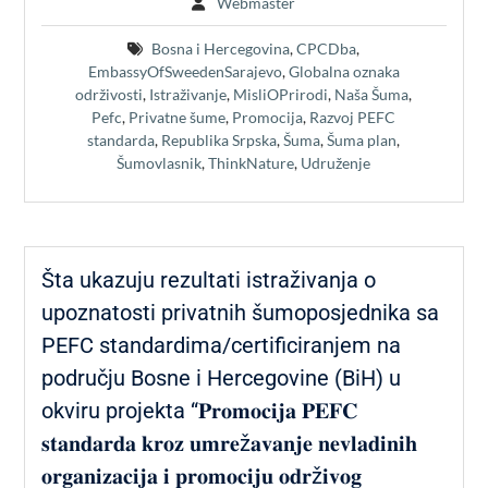
Webmaster
Bosna i Hercegovina
,
CPCDba
,
EmbassyOfSweedenSarajevo
,
Globalna oznaka
održivosti
,
Istraživanje
,
MisliOPrirodi
,
Naša Šuma
,
Pefc
,
Privatne šume
,
Promocija
,
Razvoj PEFC
standarda
,
Republika Srpska
,
Šuma
,
Šuma plan
,
Šumovlasnik
,
ThinkNature
,
Udruženje
Šta ukazuju rezultati istraživanja o
upoznatosti privatnih šumoposjednika sa
PEFC standardima/certificiranjem na
području Bosne i Hercegovine (BiH) u
okviru projekta “𝐏𝐫𝐨𝐦𝐨𝐜𝐢𝐣𝐚 𝐏𝐄𝐅𝐂
𝐬𝐭𝐚𝐧𝐝𝐚𝐫𝐝𝐚 𝐤𝐫𝐨𝐳 𝐮𝐦𝐫𝐞ž𝐚𝐯𝐚𝐧𝐣𝐞 𝐧𝐞𝐯𝐥𝐚𝐝𝐢𝐧𝐢𝐡
𝐨𝐫𝐠𝐚𝐧𝐢𝐳𝐚𝐜𝐢𝐣𝐚 𝐢 𝐩𝐫𝐨𝐦𝐨𝐜𝐢𝐣𝐮 𝐨𝐝𝐫ž𝐢𝐯𝐨𝐠