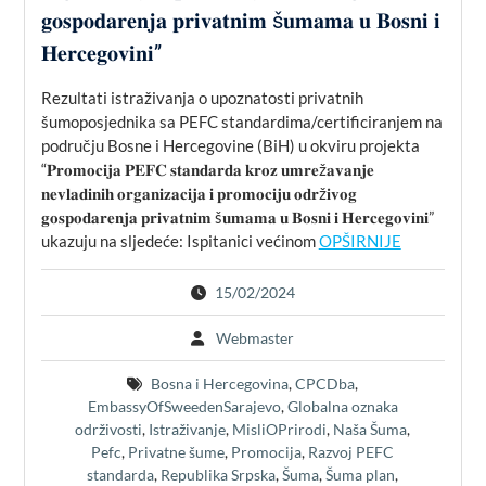
𝐠𝐨𝐬𝐩𝐨𝐝𝐚𝐫𝐞𝐧𝐣𝐚 𝐩𝐫𝐢𝐯𝐚𝐭𝐧𝐢𝐦 š𝐮𝐦𝐚𝐦𝐚 𝐮 𝐁𝐨𝐬𝐧𝐢 𝐢
𝐇𝐞𝐫𝐜𝐞𝐠𝐨𝐯𝐢𝐧𝐢”
Rezultati istraživanja o upoznatosti privatnih
šumoposjednika sa PEFC standardima/certificiranjem na
području Bosne i Hercegovine (BiH) u okviru projekta
“𝐏𝐫𝐨𝐦𝐨𝐜𝐢𝐣𝐚 𝐏𝐄𝐅𝐂 𝐬𝐭𝐚𝐧𝐝𝐚𝐫𝐝𝐚 𝐤𝐫𝐨𝐳 𝐮𝐦𝐫𝐞ž𝐚𝐯𝐚𝐧𝐣𝐞
𝐧𝐞𝐯𝐥𝐚𝐝𝐢𝐧𝐢𝐡 𝐨𝐫𝐠𝐚𝐧𝐢𝐳𝐚𝐜𝐢𝐣𝐚 𝐢 𝐩𝐫𝐨𝐦𝐨𝐜𝐢𝐣𝐮 𝐨𝐝𝐫ž𝐢𝐯𝐨𝐠
𝐠𝐨𝐬𝐩𝐨𝐝𝐚𝐫𝐞𝐧𝐣𝐚 𝐩𝐫𝐢𝐯𝐚𝐭𝐧𝐢𝐦 š𝐮𝐦𝐚𝐦𝐚 𝐮 𝐁𝐨𝐬𝐧𝐢 𝐢 𝐇𝐞𝐫𝐜𝐞𝐠𝐨𝐯𝐢𝐧𝐢”
ukazuju na sljedeće: Ispitanici većinom
OPŠIRNIJE
15/02/2024
Webmaster
Bosna i Hercegovina
,
CPCDba
,
EmbassyOfSweedenSarajevo
,
Globalna oznaka
održivosti
,
Istraživanje
,
MisliOPrirodi
,
Naša Šuma
,
Pefc
,
Privatne šume
,
Promocija
,
Razvoj PEFC
standarda
,
Republika Srpska
,
Šuma
,
Šuma plan
,