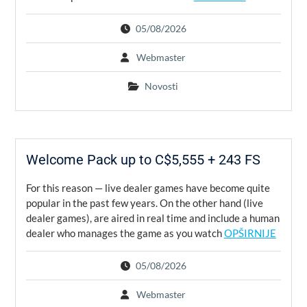
05/08/2026
Webmaster
Novosti
Welcome Pack up to C$5,555 + 243 FS
For this reason — live dealer games have become quite
popular in the past few years. On the other hand (live
dealer games), are aired in real time and include a human
dealer who manages the game as you watch
OPŠIRNIJE
05/08/2026
Webmaster