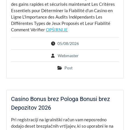
des gains rapides et sécurisés maintenant Les Critères
Essentiels pour Déterminer la Fiabilité d'un Casino en
Ligne L'Importance des Audits Indépendants Les
Différentes Types de Jeux Proposés et Leur Fiabilité
Comment Vérifier
OPŠIRNIJE
05/08/2026
Webmaster
Post
Casino Bonus brez Pologa Bonusi brez
Depozitov 2026
Pri registraciji na igralniški račun vam neposredno
dodajo deset brezplačnih vrtljajev, ki so uporabni le na