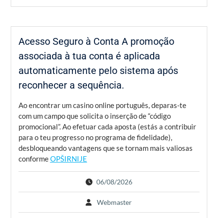
Acesso Seguro à Conta A promoção
associada à tua conta é aplicada
automaticamente pelo sistema após
reconhecer a sequência.
Ao encontrar um casino online português, deparas-te
com um campo que solicita o inserção de “código
promocional”. Ao efetuar cada aposta (estás a contribuir
para o teu progresso no programa de fidelidade),
desbloqueando vantagens que se tornam mais valiosas
conforme
OPŠIRNIJE
06/08/2026
Webmaster