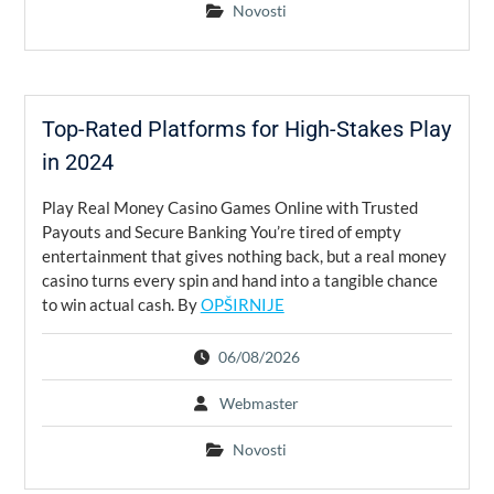
Novosti
Top-Rated Platforms for High-Stakes Play
in 2024
Play Real Money Casino Games Online with Trusted
Payouts and Secure Banking You’re tired of empty
entertainment that gives nothing back, but a real money
casino turns every spin and hand into a tangible chance
to win actual cash. By
OPŠIRNIJE
06/08/2026
Webmaster
Novosti