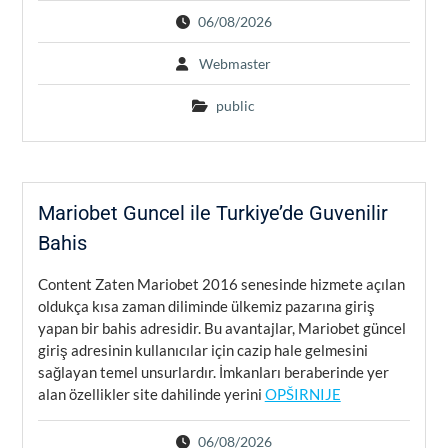
06/08/2026
Webmaster
public
Mariobet Guncel ile Turkiye’de Guvenilir
Bahis
Content Zaten Mariobet 2016 senesinde hizmete açılan
oldukça kısa zaman diliminde ülkemiz pazarına giriş
yapan bir bahis adresidir. Bu avantajlar, Mariobet güncel
giriş adresinin kullanıcılar için cazip hale gelmesini
sağlayan temel unsurlardır. İmkanları beraberinde yer
alan özellikler site dahilinde yerini
OPŠIRNIJE
06/08/2026