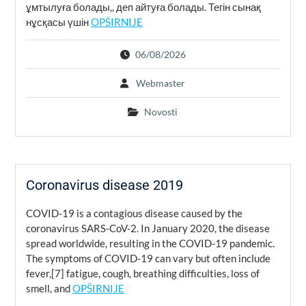
ұмтылуға болады,, деп айтуға болады. Тегін сынақ
нұсқасы үшін
OPŠIRNIJE
06/08/2026
Webmaster
Novosti
Coronavirus disease 2019
COVID-19 is a contagious disease caused by the
coronavirus SARS-CoV-2. In January 2020, the disease
spread worldwide, resulting in the COVID-19 pandemic.
The symptoms of COVID‑19 can vary but often include
fever,[7] fatigue, cough, breathing difficulties, loss of
smell, and
OPŠIRNIJE