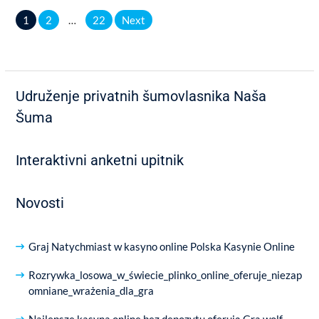
Posts
1
2
…
22
Next
pagination
Udruženje privatnih šumovlasnika Naša
Šuma
Interaktivni anketni upitnik
Novosti
Graj Natychmiast w kasyno online Polska Kasynie Online
Rozrywka_losowa_w_świecie_plinko_online_oferuje_niezap
omniane_wrażenia_dla_gra