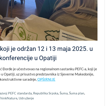
koji je održan 12 i 13 maja 2025. u
konferencije u Opatiji
ić Đorđe je učestvovao na regionalnom sastanku PEFC-a, koji je
 u Opatiji, uz prisustvo predstavnika iz Sjeverne Makedonije,
 konstruktivne saradnje,
OPŠIRNIJE
azvoj PEFC standarda
,
Republika Srpska
,
Šuma
,
Šuma plan
,
ThinkNature
,
Udruženje