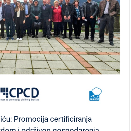
ću: Promocija certificiranja
rdom i održivog gospodarenja