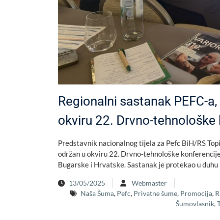
Regionalni sastanak PEFC-a, 
okviru 22. Drvno-tehnološke 
Predstavnik nacionalnog tijela za Pefc BiH/RS Top
održan u okviru 22. Drvno-tehnološke konferencije
Bugarske i Hrvatske. Sastanak je protekao u duhu
13/05/2025
Webmaster
Naša Šuma
,
Pefc
,
Privatne šume
,
Promocija
,
R
Šumovlasnik
,