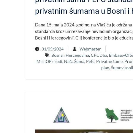
privatnim šumama u Bosni i 
Dana 15. maja 2024. godine, na Vlašiću je održana
standarda kroz umrežavanje nevladinih organizaci
Bosni i Hercegovini”. Cilj konferencije bio je educ
31/05/2024
Webmaster
Bosna i Hercegovina
,
CPCDba
,
EmbassyOfS
MisliOPrirodi
,
Naša Šuma
,
Pefc
,
Privatne šume
,
Prom
plan
,
Šumovlasni