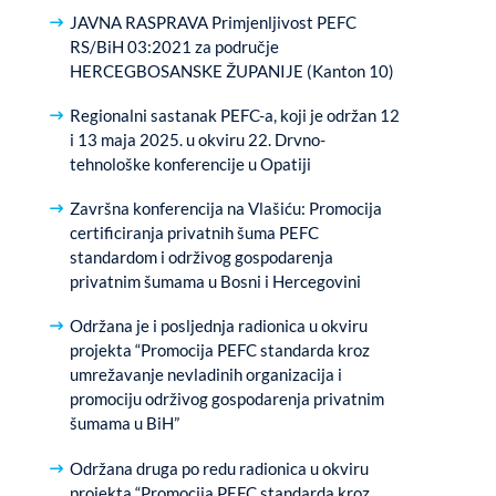
JAVNA RASPRAVA Primjenljivost PEFC
RS/BiH 03:2021 za područje
HERCEGBOSANSKE ŽUPANIJE (Kanton 10)
Regionalni sastanak PEFC-a, koji je održan 12
i 13 maja 2025. u okviru 22. Drvno-
tehnološke konferencije u Opatiji
Završna konferencija na Vlašiću: Promocija
certificiranja privatnih šuma PEFC
standardom i održivog gospodarenja
privatnim šumama u Bosni i Hercegovini
Održana je i posljednja radionica u okviru
projekta “Promocija PEFC standarda kroz
umrežavanje nevladinih organizacija i
promociju održivog gospodarenja privatnim
šumama u BiH”
Održana druga po redu radionica u okviru
projekta “Promocija PEFC standarda kroz