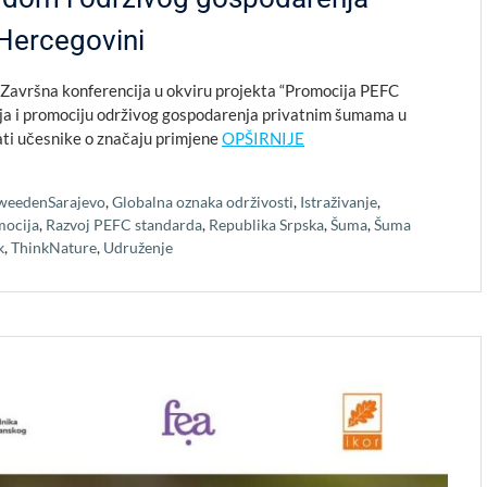
Hercegovini
 Završna konferencija u okviru projekta “Promocija PEFC
ja i promociju održivog gospodarenja privatnim šumama u
irati učesnike o značaju primjene
OPŠIRNIJE
weedenSarajevo
,
Globalna oznaka održivosti
,
Istraživanje
,
ocija
,
Razvoj PEFC standarda
,
Republika Srpska
,
Šuma
,
Šuma
k
,
ThinkNature
,
Udruženje