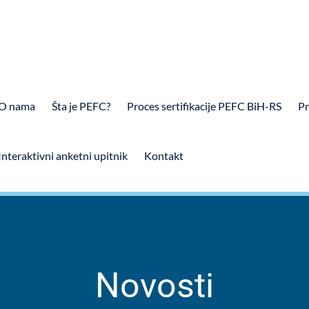
O nama
Šta je PEFC?
Proces sertifikacije PEFC BiH-RS
Pr
Interaktivni anketni upitnik
Kontakt
Novosti